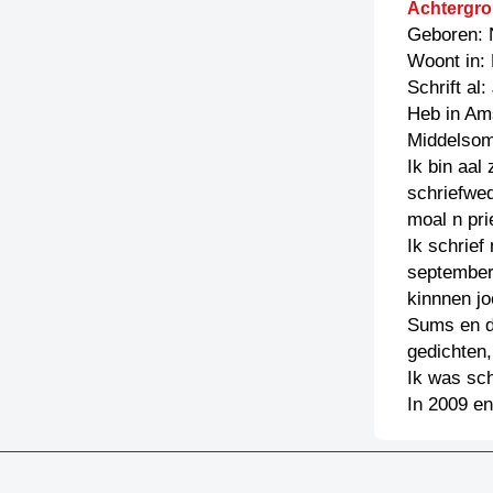
Achtergro
Geboren: 
Woont in:
Schrift al
Heb in Ams
Middelsom
Ik bin aal
schriefwe
moal n pri
Ik schrief
september
kinnnen jo
Sums en d
gedichten,
Ik was sch
In 2009 en