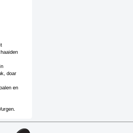
t
chaaiden
in
uk, doar
oalen en
Vurgen.