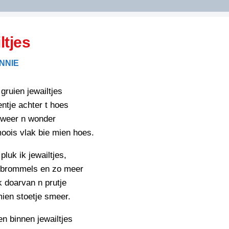
DIDELDOM.COM
ltjes
KREUZE
NNIE
JOEN
HORIZON
 gruien jewailtjes
PAZZIPANTEN
entje achter t hoes
 weer n wonder
oois vlak bie mien hoes.
RIED
FLYER
N
pluk ik jewailtjes,
INZENDENS
RIED
FLYER
 brommels en zo meer
PERSBERICHT
 doarvan n prutje
INZENDENS
RIED
mien stoetje smeer.
SCHRIEFWEDSTRIED
2026
JURYRAPPORT
n binnen jewailtjes
FLYER