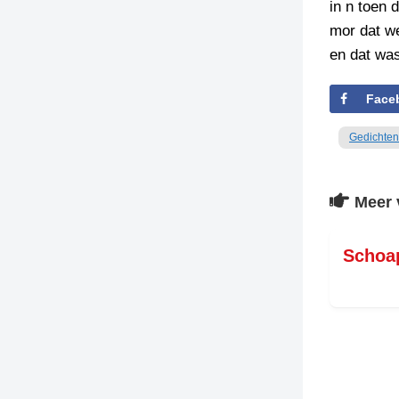
in n toen d
mor dat we
TIEDSCHRIFT
KREUZE
en dat was
TENEEL
Face
VERHOALEN
Gedichten
Meer 
Schoa