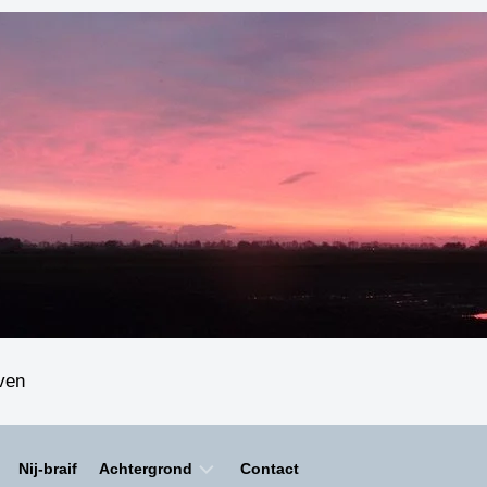
even
Nij-braif
Achtergrond
Contact