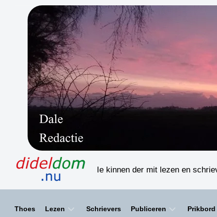
Skip
to
content
Ie kinnen der mit lezen en schri
Thoes
Lezen
Schrievers
Publiceren
Prikbord