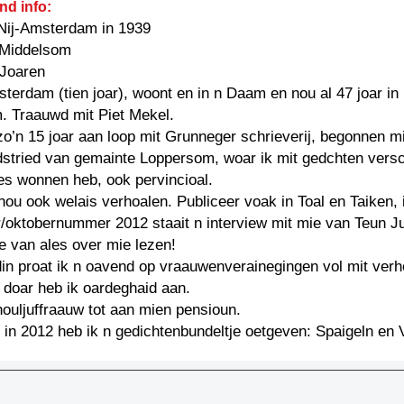
nd info:
Nij-Amsterdam in 1939
 Middelsom
: Joaren
terdam (tien joar), woont en in n Daam en nou al 47 joar in
. Traauwd mit Piet Mekel.
 zo’n 15 joar aan loop mit Grunneger schrieverij, begonnen mi
dstried van gemainte Loppersom, woar ik mit gedchten vers
es wonnen heb, ook pervincioal.
 nou ook welais verhoalen. Publiceer voak in Toal en Taiken, 
/oktobernummer 2012 staait n interview mit mie van Teun J
e van ales over mie lezen!
in proat ik n oavend op vraauwenverainegingen vol mit verh
 doar heb ik oardeghaid aan.
ouljuffraauw tot aan mien pensioun.
 in 2012 heb ik n gedichtenbundeltje oetgeven: Spaigeln en 