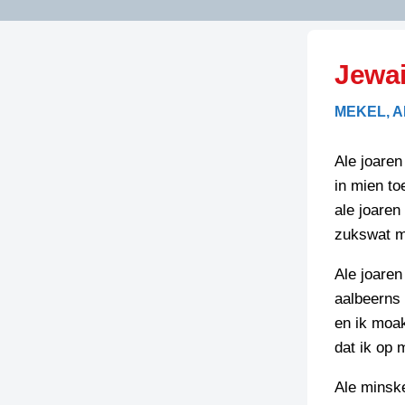
LITERATUUR
OPSTUREN
GEDICHTEN
Jewai
OVEREG
SPELLENSCONTROLE
HAIKU’S
BIENOAMEN
MEKEL, A
SCHRIEFREGELS
LAIDJES
LAIDTEKSTEN
LEGENDEN
Ale joaren
LIMERICKS
in mien to
RECEPTEN
LUUSTERN
ale joaren
SPREUKEN
zukswat m
SCHRIEFWEDST
2024
VEURDRACHTE
Ale joaren 
SCHRIEFWEDST
aalbeerns
2025
en ik moak
SCHRIEFWEDST
dat ik op 
2026
Ale minske
STRIPS