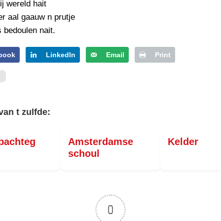
PERSBERICHT
ij wereld hait
r aal gaauw n prutje
FOTO’S
 bedoulen nait.
book
LinkedIn
Email
Print
van t zulfde:
pachteg
Amsterdamse
Kelder
schoul
0