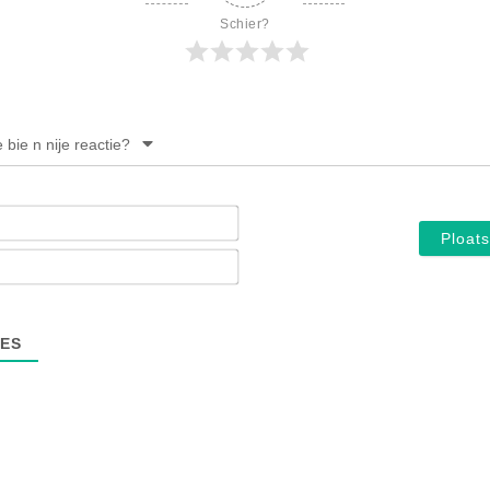
Schier?
e bie n nije reactie?
Noam*
E-
mail*
ES