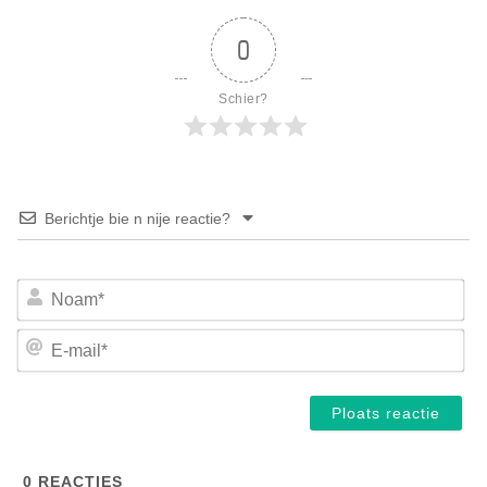
0
Schier?
Berichtje bie n nije reactie?
No
E-
mai
0
REACTIES