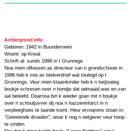
Achtergrond info:
Geboren: 1942 in Buunderveen
Woont: op Knoal
Schrift al: sunds 1996 in t Grunnegs
Noa mien ofkeuren as directeur van n grondschoule in
1996 heb k mie as tiedverdrief wat toulegd op t
Grunnings. Veur mien klaainkinder heb k n twijtoaleg
boukje schreven over n hondje dat oetnaaid was en van
aal beleefd. Doarnoa bin k wieder goan mit n boukje
over n schouljuvver dij noa n hazzeninfarct in n
verpleeghoes te laande komt. Heur ervoarens stoan in:
“Getwiende droaden”, woar k nog n oetgever veur hoop
te vinden.