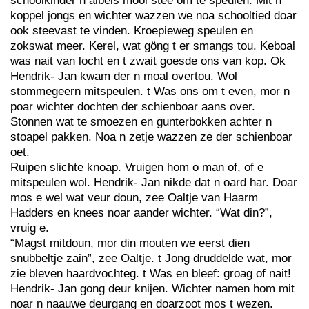
schoolkinder n aibels mooi stee om te speulen. Mit n
koppel jongs en wichter wazzen we noa schooltied doar
ook steevast te vinden. Kroepieweg speulen en
zokswat meer. Kerel, wat göng t er smangs tou. Keboal
was nait van locht en t zwait goesde ons van kop. Ok
Hendrik- Jan kwam der n moal overtou. Wol
stommegeern mitspeulen. t Was ons om t even, mor n
poar wichter dochten der schienboar aans over.
Stonnen wat te smoezen en gunterbokken achter n
stoapel pakken. Noa n zetje wazzen ze der schienboar
oet.
Ruipen slichte knoap. Vruigen hom o man of, of e
mitspeulen wol. Hendrik- Jan nikde dat n oard har. Doar
mos e wel wat veur doun, zee Oaltje van Haarm
Hadders en knees noar aander wichter. “Wat din?”,
vruig e.
“Magst mitdoun, mor din mouten we eerst dien
snubbeltje zain”, zee Oaltje. t Jong druddelde wat, mor
zie bleven haardvochteg. t Was en bleef: groag of nait!
Hendrik- Jan gong deur knijen. Wichter namen hom mit
noar n naauwe deurgang en doarzoot mos t wezen.