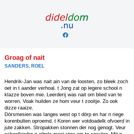
Skip
to
content
Groag of nait
SANDERS, ROEL
Hendrik-Jan was nait ain van de loosten, zo bleek zoch
oet in t aander verhoal. t Jong zat op legere school n
klazze boven mie. Leerderij was nait om blied van te
worren. Voak huilden ze hom veur t zooitje. Zo ook
dizze raaize.
Dörsmesien was langes west op t dörp en har n riege
korenbulten oproemd. t Koren wer votdoadelk ofvoerd in
jute zakken. Stropakken stonnen der nog genogt. Veur