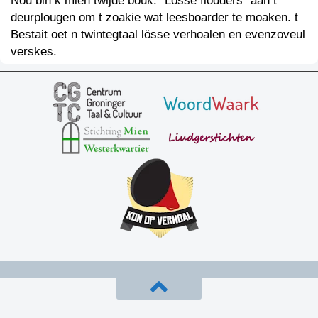
Nou bin k mien twijde bouk: “Losse flodders” aan t
deurplougen om t zoakie wat leesboarder te moaken. t
Bestait oet n twintegtaal lösse verhoalen en evenzoveul
verskes.