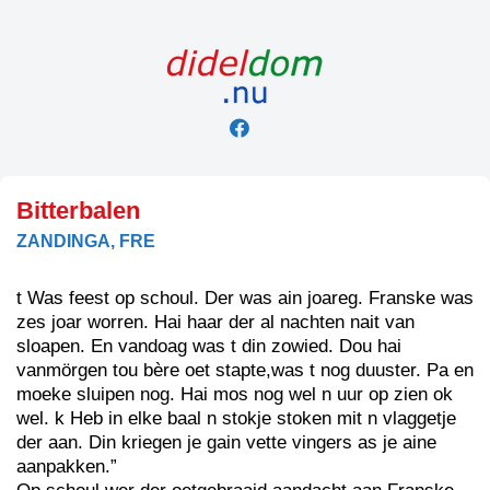
Skip
to
content
Bitterbalen
ZANDINGA, FRE
t Was feest op schoul. Der was ain joareg. Franske was
zes joar worren. Hai haar der al nachten nait van
sloapen. En vandoag was t din zowied. Dou hai
vanmörgen tou bère oet stapte,was t nog duuster. Pa en
moeke sluipen nog. Hai mos nog wel n uur op zien ok
wel. k Heb in elke baal n stokje stoken mit n vlaggetje
der aan. Din kriegen je gain vette vingers as je aine
aanpakken.”