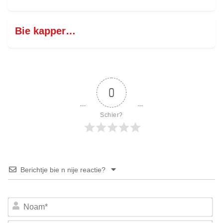
Bie kapper…
0
Schier?
Berichtje bie n nije reactie?
No