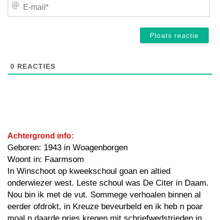
E-
mai
0
REACTIES
Achtergrond info:
Geboren: 1943 in Woagenborgen
Woont in: Faarmsom
In Winschoot op kweekschoul goan en altied
onderwiezer west. Leste schoul was De Citer in Daam.
Nou bin ik met de vut. Sommege verhoalen binnen al
eerder ofdrokt, in Kreuze beveurbeld en ik heb n poar
moal n daarde pries kregen mit schriefwedstrieden in