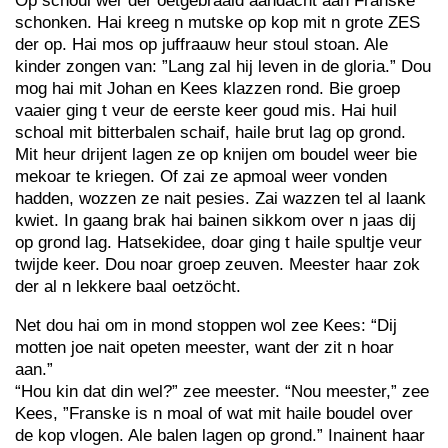
Op schoul wer der oetgebraaid aandacht aan Franske
schonken. Hai kreeg n mutske op kop mit n grote ZES
der op. Hai mos op juffraauw heur stoul stoan. Ale
kinder zongen van: ”Lang zal hij leven in de gloria.” Dou
mog hai mit Johan en Kees klazzen rond. Bie groep
vaaier ging t veur de eerste keer goud mis. Hai huil
schoal mit bitterbalen schaif, haile brut lag op grond.
Mit heur drijent lagen ze op knijen om boudel weer bie
mekoar te kriegen. Of zai ze apmoal weer vonden
hadden, wozzen ze nait pesies. Zai wazzen tel al laank
kwiet. In gaang brak hai bainen sikkom over n jaas dij
op grond lag. Hatsekidee, doar ging t haile spultje veur
twijde keer. Dou noar groep zeuven. Meester haar zok
der al n lekkere baal oetzöcht.
Net dou hai om in mond stoppen wol zee Kees: “Dij
motten joe nait opeten meester, want der zit n hoar
aan.”
“Hou kin dat din wel?” zee meester. “Nou meester,” zee
Kees, ”Franske is n moal of wat mit haile boudel over
de kop vlogen. Ale balen lagen op grond.” Inainent haar