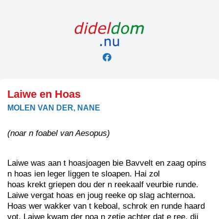
Skip
to
content
Laiwe en Hoas
MOLEN VAN DER, NANE
(noar n foabel van Aesopus)
Laiwe was aan t hoasjoagen bie Bavvelt en zaag opins
n hoas ien leger liggen te sloapen. Hai zol
hoas krekt griepen dou der n reekaalf veurbie runde.
Laiwe vergat hoas en joug reeke op slag achternoa.
Hoas wer wakker van t keboal, schrok en runde haard
vot. Laiwe kwam der noa n zetje achter dat e ree, dij