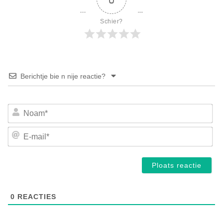
Schier?
Berichtje bie n nije reactie?
No
E-
mai
0
REACTIES