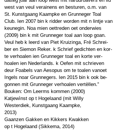
datteg joar aan loop west mit harddroavers en lid
west van veul verainens en besturen, o.m. van
St. Kunstgaang Kaampke en Grunneger Toal
Club. Ien 2007 bin k ridder worden mit n lintje van
keunegin. Noa mien oettreden oet onderwies
(2009) bin k mit Grunneger toal aan loop goan.
Veul heb k leerd van Piet Kruizinga, Fré Schrei-
ber en Siemon Reker. k Schrief gedichten en kor-
te verhoalen ien Grunneger toal en korte ver-
hoalen ien Nederlands. k Oefen mit schrieven
deur Foabels van Aesopus om te toalen vanoet
Ingels noar Grunnegers. Ien 2015 bin k ook be-
gonnen mit Grunneger verhoalen vertèllen.”
Bouken: Om Leerms kommen (2000)
Katjewìnst op t Hogelaand (mit Willy
Westerdiek, Kunstgaang Kaampke,
2013)
Gaanzen Gakken en Kikkers Kwakken
op t Hogelaand (Sikkema, 2014)