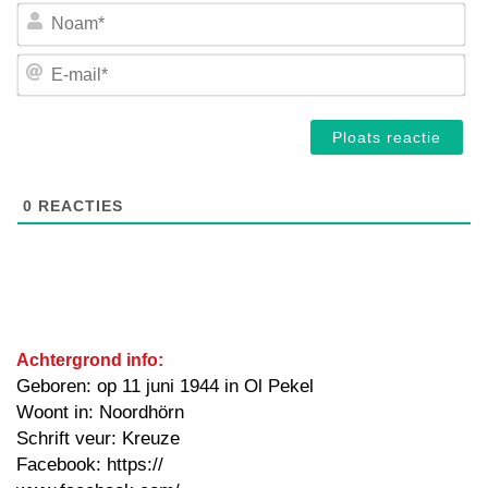
No
E-
mai
0
REACTIES
Achtergrond info:
Geboren: op 11 juni 1944 in Ol Pekel
Woont in: Noordhörn
Schrift veur: Kreuze
Facebook: https://