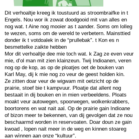
Dit verhoaltje kreeg ik toustuurd as stroombraifke in t
Engels. Nou wor ik zowat doodgooid mit van alles en
nog wat. t Aine nog mooier as t aander. Soms om lolleg
te wezen, soms om de wereld te verbetern. Mainsttied
donder ik t votdoalek in de “prullebak”. t Kon es n
besmettelke zaikte hebben
Mor dit verhoaltje dee mie toch wat. k Zag ze even veur
mie, d’ol man mit zien klainzeun. Twij Indioanen, veren
nog op de kop, as op de ploatjes oet de bouken van
Karl May, dij k mie nog zo veur de geest holden kin.
Ze zitten doar veur de wigwam mit oetzicht op de
prairie, stoef bie t kampvuur. Ploatje dat allent nog
bestaait in dij bouken en in mien verbeeldens. Ploats
moakt veur autowegen, spoorwegen, wolkenkrabbers,
boortorens en wat nait aal. Op de prairie gain Indioane
of bizon meer te bekennen, van dij gevolgen dat ze nou
beschaarmd worden in reservoaten. Doar doun ze gain
kwoad , lopen nait meer in de weg en kinnen stoareg
aan wìnnen aan onze “kultuur”.