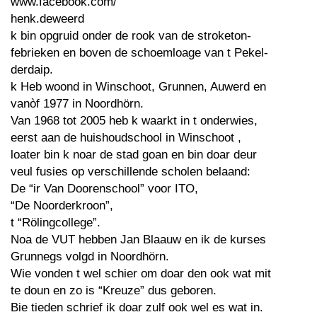
www.facebook.com/
henk.deweerd
k bin opgruid onder de rook van de stroketon-
febrieken en boven de schoemloage van t Pekel-
derdaip.
k Heb woond in Winschoot, Grunnen, Auwerd en
vanòf 1977 in Noordhörn.
Van 1968 tot 2005 heb k waarkt in t onderwies,
eerst aan de huishoudschool in Winschoot ,
loater bin k noar de stad goan en bin doar deur
veul fusies op verschillende scholen belaand:
De “ir Van Doorenschool” voor ITO,
“De Noorderkroon”,
t “Rölingcollege”.
Noa de VUT hebben Jan Blaauw en ik de kurses
Grunnegs volgd in Noordhörn.
Wie vonden t wel schier om doar den ook wat mit
te doun en zo is “Kreuze” dus geboren.
Bie tieden schrief ik doar zulf ook wel es wat in.