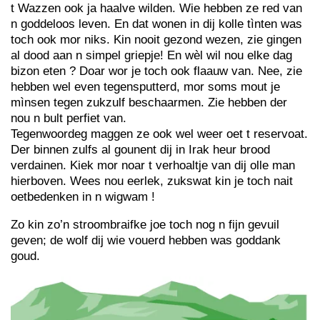
t Wazzen ook ja haalve wilden. Wie hebben ze red van
n goddeloos leven. En dat wonen in dij kolle tìnten was
toch ook mor niks. Kin nooit gezond wezen, zie gingen
al dood aan n simpel griepje! En wèl wil nou elke dag
bizon eten ? Doar wor je toch ook flaauw van. Nee, zie
hebben wel even tegensputterd, mor soms mout je
mìnsen tegen zukzulf beschaarmen. Zie hebben der
nou n bult perfiet van.
Tegenwoordeg maggen ze ook wel weer oet t reservoat.
Der binnen zulfs al gounent dij in Irak heur brood
verdainen. Kiek mor noar t verhoaltje van dij olle man
hierboven. Wees nou eerlek, zukswat kin je toch nait
oetbedenken in n wigwam !
Zo kin zo’n stroombraifke joe toch nog n fijn gevuil
geven; de wolf dij wie vouerd hebben was goddank
goud.