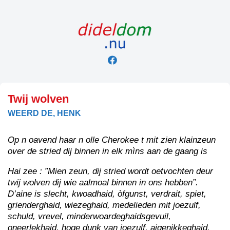
Skip
to
content
Twij wolven
WEERD DE, HENK
Op n oavend haar n olle Cherokee t mit zien klainzeun
over de stried dij binnen in elk mìns aan de gaang is
Hai zee : ”Mien zeun, dij stried wordt oetvochten deur
twij wolven dij wie aalmoal binnen in ons hebben”.
D’aine is slecht, kwoadhaid, òfgunst, verdrait, spiet,
grienderghaid, wiezeghaid, medelieden mit joezulf,
schuld, vrevel, minderwoardeghaidsgevuil,
oneerlekhaid, hoge dunk van joezulf, aigenikkeghaid.