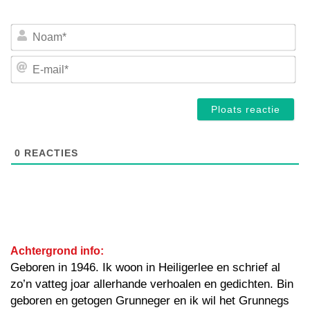
No
E-
mai
0
REACTIES
Achtergrond info:
Geboren in 1946. Ik woon in Heiligerlee en schrief al
zo’n vatteg joar allerhande verhoalen en gedichten. Bin
geboren en getogen Grunneger en ik wil het Grunnegs