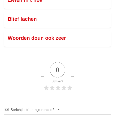
Zwien in t hok
Blief lachen
Woorden doun ook zeer
0
Schier?
Berichtje bie n nije reactie?