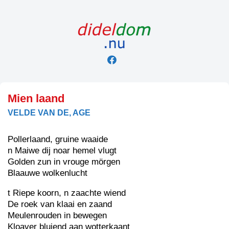
Skip
to
content
Mien laand
VELDE VAN DE, AGE
Pollerlaand, gruine waaide
n Maiwe dij noar hemel vlugt
Golden zun in vrouge mörgen
Blaauwe wolkenlucht
t Riepe koorn, n zaachte wiend
De roek van klaai en zaand
Meulenrouden in bewegen
Kloaver bluiend aan wotterkaant