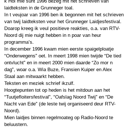
k Hol mie sunt 1996 bezeg mit het schrieven van
laidteksten in de Grunneger toal.
In t veujoar van 1996 ben ik begonnen mit het schrieven
van twij laidteksten veur het Grunneger Laidjesfestival.
Doarop kreeg ik veul positieve reakties, o.a. van RTV-
Noord dij mie nuigt hebben in n poar van heur
programma’s.
In december 1996 kwam mien eerste spaigelploatje
“Onderwegens” oet. In meert 1998 mien twijde “De tied
ontvlucht” en in meert 2000 mien daarde “Zo mor n
dag”, woar o.a. Wia Buze, Fransien Kuiper en Alex
Staal aan mitwaarkt hebben.
Teksten en meziek schrief ikzulf.
Hoogtepunten tot op heden is het mitdoun aan het
“Tuutjefloitersfestival”, “Oafslag Noord Twij” en “De
Nacht van Ede” (de leste twij organiseerd deur RTV-
Noord).
Mien laidjes binnen regelmoateg op Radio-Noord te
beluustern.