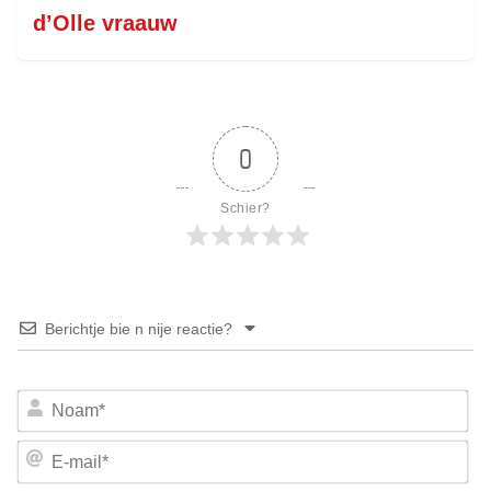
d’Olle vraauw
0
Schier?
Berichtje bie n nije reactie?
No
E-
mai