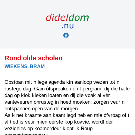
Skip
to
content
Rond olde scholen
WIEKENS, BRAM
Opstoan mit n lege agenda kin aanloop wezen tot n
rustege dag. Gain òfsproaken op t pergram, dij die haile
dag op klok kieken loaten en dij die voak al vèr
vanteveuren onrusteg in hoed moaken, zörgen veur n
ontspannen open van de mörgen.
As k net kraante aan kaant legd heb en mie òfvroag of t
al tied is veur mien eerste kop kovvie, wordt der
vezichies op koamerdeur klopt. k Roup