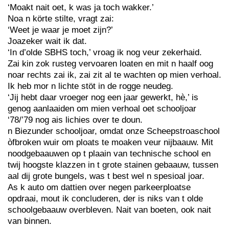
‘Moakt nait oet, k was ja toch wakker.’
Noa n körte stilte, vragt zai:
‘Weet je waar je moet zijn?’
Joazeker wait ik dat.
‘In d’olde SBHS toch,’ vroag ik nog veur zekerhaid.
Zai kin zok rusteg vervoaren loaten en mit n haalf oog
noar rechts zai ik, zai zit al te wachten op mien verhoal.
Ik heb mor n lichte stöt in de rogge neudeg.
‘Jij hebt daar vroeger nog een jaar gewerkt, hè,’ is
genog aanlaaiden om mien verhoal oet schooljoar
‘78/’79 nog ais lichies over te doun.
n Biezunder schooljoar, omdat onze Scheepstroaschool
òfbroken wuir om ploats te moaken veur nijbaauw. Mit
noodgebaauwen op t plaain van technische school en
twij hoogste klazzen in t grote stainen gebaauw, tussen
aal dij grote bungels, was t best wel n spesioal joar.
As k auto om dattien over negen parkeerploatse
opdraai, mout ik concluderen, der is niks van t olde
schoolgebaauw overbleven. Nait van boeten, ook nait
van binnen.