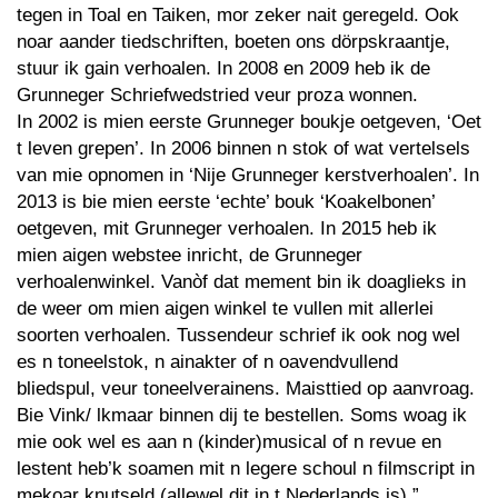
tegen in Toal en Taiken, mor zeker nait geregeld. Ook
noar aander tiedschriften, boeten ons dörpskraantje,
stuur ik gain verhoalen. In 2008 en 2009 heb ik de
Grunneger Schriefwedstried veur proza wonnen.
In 2002 is mien eerste Grunneger boukje oetgeven, ‘Oet
t leven grepen’. In 2006 binnen n stok of wat vertelsels
van mie opnomen in ‘Nije Grunneger kerstverhoalen’. In
2013 is bie mien eerste ‘echte’ bouk ‘Koakelbonen’
oetgeven, mit Grunneger verhoalen. In 2015 heb ik
mien aigen webstee inricht, de Grunneger
verhoalenwinkel. Vanòf dat mement bin ik doaglieks in
de weer om mien aigen winkel te vullen mit allerlei
soorten verhoalen. Tussendeur schrief ik ook nog wel
es n toneelstok, n ainakter of n oavendvullend
bliedspul, veur toneelverainens. Maisttied op aanvroag.
Bie Vink/ lkmaar binnen dij te bestellen. Soms woag ik
mie ook wel es aan n (kinder)musical of n revue en
lestent heb’k soamen mit n legere schoul n filmscript in
mekoar knutseld (allewel dit in t Nederlands is).”