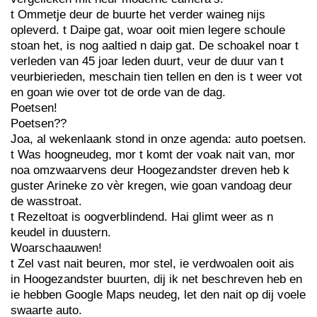
t Ommetje deur de buurte het verder waineg nijs
opleverd. t Daipe gat, woar ooit mien legere schoule
stoan het, is nog aaltied n daip gat. De schoakel noar t
verleden van 45 joar leden duurt, veur de duur van t
veurbierieden, meschain tien tellen en den is t weer vot
en goan wie over tot de orde van de dag.
Poetsen!
Poetsen??
Joa, al wekenlaank stond in onze agenda: auto poetsen.
t Was hoogneudeg, mor t komt der voak nait van, mor
noa omzwaarvens deur Hoogezandster dreven heb k
guster Arineke zo vèr kregen, wie goan vandoag deur
de wasstroat.
t Rezeltoat is oogverblindend. Hai glimt weer as n
keudel in duustern.
Woarschaauwen!
t Zel vast nait beuren, mor stel, ie verdwoalen ooit ais
in Hoogezandster buurten, dij ik net beschreven heb en
ie hebben Google Maps neudeg, let den nait op dij voele
swaarte auto.