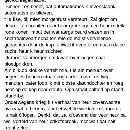
gewoontegetraauw:
‘Binnen,’ en besef, dat automatismes n levenslaank
automatismes blieven.
t Is Ilse, dij mien mörgenrust versteurt. Zai glopt om
deure. Te oordailen noar heur grote ogen en heur redelk
rode konen, mout der wat aargs beurd wezen en in
sneltraainvoart schaiten mie de maist vervelende
gedachten deur de kop. k Wacht even òf en noa n daipe
zucht, heur k heur zuchten:
‘Ik moet vanmorgen om kwart over negen naar
bloedprikken.’
Ain blik op klokke vertelt mie, t is ain menuut over
negen. Schounen stoan nog onder toavel en twij
menuten loater loop ik mit oldste klaaindochter en roeg
hoar op de kop noar d’auto. Opa staait aaltied op stand
stand-by.
Onderwegens krieg k t verhoal van heur onverwachte
overvaal te heuren. Zai het wel de wekker zet, mor dij
is nait òflopen. Denkt, dat zai d’oavend der veur heur pa
wel verteld van heur prikòfsproak, mor wait dat nait
recht zeker.