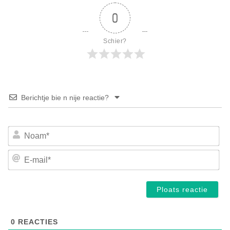
0
Schier?
Berichtje bie n nije reactie?
No
E-
mai
0
REACTIES