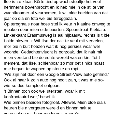
Ilse is zo kloar. Körte tied op wachtstoultje het veul
herinnerns bovenbrocht en ik heb mie in de stilte van
wachtkoamer al veurnomen, k wil olde beelden van dat
joar op dia en foto wel ais teroggezain.
Op terograais noar hoes stel ik veur n klaaine omweg te
moaken deur mien olde buurten. Spoorstroat-Kieldaip.
Linkerkaant Erasmusweg is aal nijbaauw, rechts is t bie
t olde bleven. k Wil Ilse der nait te veul mit vervelen,
mor bie n bult hoezen wait ik nog persies woar wel
woonde. Gedachtenvlucht is oorzoak, dat ik nait mit
mien verstand bie de echte wereld wezen kin. Tot t
mement, dat Ilse, schienboar zo mor oet t niks noast
mie begunt te wuppen op stoule en ropt:
‘We zijn net door een Google Street-View auto gefilmd.’
Ook al haar k zo’n auto nog nooit zain, t was mie so-
wie-so dus kompleet ontgoan.
‘t Binnen toch ook wel utersten, woar k mit
konfrontaaird wor,’ besef ik.
Wie binnen baaiden fotogroaf. Allewel. Mien olde dia’s
heuren bie n vergeten wereld en binnen nait te
vergelieken mit heur moderne camera’s.