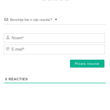
Berichtje bie n nije reactie?
No
E-
mai
0
REACTIES