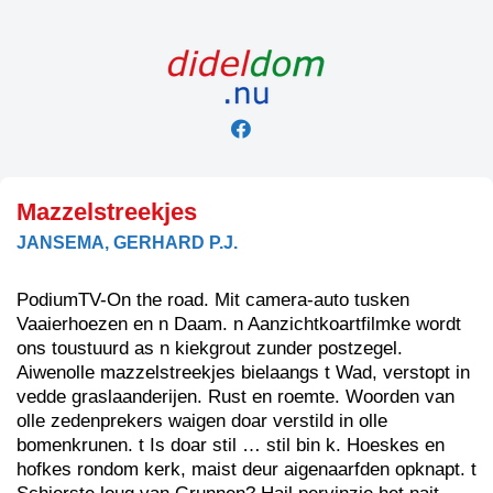
Skip
to
content
Mazzelstreekjes
JANSEMA, GERHARD P.J.
PodiumTV-On the road. Mit camera-auto tusken
Vaaierhoezen en n Daam. n Aanzichtkoartfilmke wordt
ons toustuurd as n kiekgrout zunder postzegel.
Aiwenolle mazzelstreekjes bielaangs t Wad, verstopt in
vedde graslaanderijen. Rust en roemte. Woorden van
olle zedenprekers waigen doar verstild in olle
bomenkrunen. t Is doar stil … stil bin k. Hoeskes en
hofkes rondom kerk, maist deur aigenaarfden opknapt. t