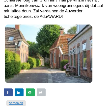
Schierste loug van Grunnen? Hail pervinzie het nait
aans. Monnikenwaark van woongrunnegers dij dat aal
mit laifde doun. Zai verdainen de Auwerder
ticheltegelpries, de AduAWARD!
Verhoalen