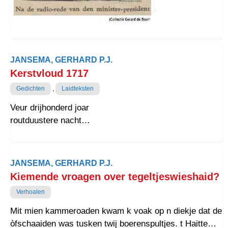
JANSEMA, GERHARD P.J.
Kerstvloud 1717
Gedichten
,
Laidteksten
Veur drijhonderd joar
routduustere nacht
störm bie boerderij
onrust onder t vij
doar bie Wierhoezen aan t Wad
JANSEMA, GERHARD P.J.
Gain zodden meer aan diek
Kiemende vroagen over tegeltjeswieshaid?
Van Seeratt gain macht
Verhoalen
dou wazzen polderstreken
nait veul in de reken
Mit mien kammeroaden kwam k voak op n diekje dat de
bie bestuurders in Stad
òfschaaiden was tusken twij boerenspultjes. t Haitte