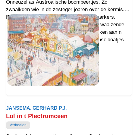
bluit as n dictee uut n botaniseertrommelke van n
Onneuzel as Austroalische boombeertjes. Zo
Grunneger.
zwaalkden wie in de zesteger joaren over de kermis.
Bie de woarzegster en bielaangs standwaarkers.
Griezelkoppen in t spoukhuus, mizzelk in waalzende
cake-walk, jeuk in t vlooiencircus. En slikken aan n
zuite wattenstoaf, kenailstokken en stroopsoldoatjes.
JANSEMA, GERHARD P.J.
Lol in t Plectrumceen
Verhoalen