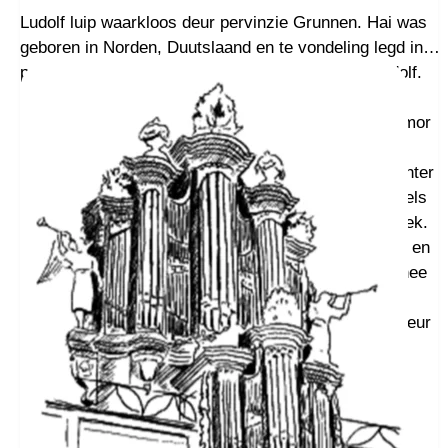
Ludolf luip waarkloos deur pervinzie Grunnen. Hai was
geboren in Norden, Duutslaand en te vondeling legd in
pervinzie Grunnen. Mit n braifke derbie: Ik hait Ludolf.
Jong was wat tiepelzinneg, mor haandeg mit
holtsniewaark. Hai wol geern kerkörganist worden, mor
zien pleegollu, femilie Stroevkes, konnen dat nait
berappen. Hai papte din mor aan mit n domneesdochter
in Garrelsweer, wel wait wat t brocht. Gain laifde in els
gevaal. Zien moag wer opstaandeg as e heur aankeek.
Domnee luit hom kerk zain. Jong loerde noar t örgel en
zee: ‘Welkse oeckel het dat biemekoar jast?’ Dat snee
gain holt, mor t instermint was zekerwoar nait zuver
van toon, krekt as Domnee. Dij snakte zwoar in mineur
dat n Schnitgerörgel was. Was nait zo, mor
d’örgelpiepen wazzen aan t daansen.