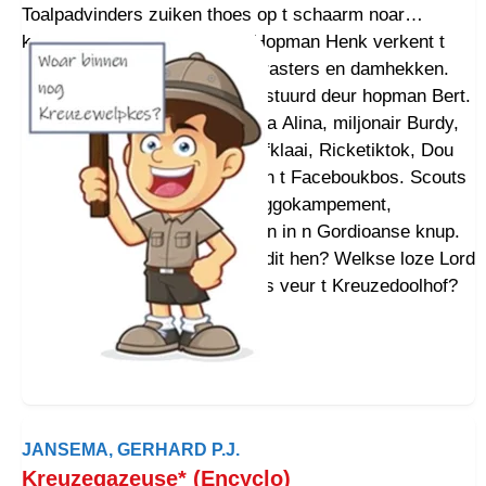
Toalpadvinders zuiken thoes op t schaarm noar
keuzewelpkes. Wèl? Woar? Hopman Henk verkent t
pad onder meulens, bie wolverasters en damhekken.
Commandocentrum wordt aanstuurd deur hopman Bert.
Belhoamels Pé en Rinus, Akela Alina, miljonair Burdy,
Tou even doe, Wia, Harrie Diefklaai, Ricketiktok, Dou
Ais Aans Wat en Inge zuiken in t Faceboukbos. Scouts
Alex en Fries kniezen bie n Ziggokampement,
d’ainzoame kouknechtjes zitten in n Gordioanse knup.
2023 wordt dokeg, woar gaait dit hen? Welkse loze Lord
zugt nije hopmannen of Akela’s veur t Kreuzedoolhof?
JANSEMA, GERHARD P.J.
Kreuzegazeuse* (Encyclo)