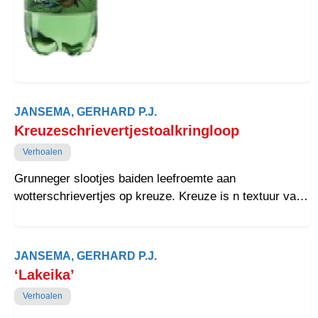
JANSEMA, GERHARD P.J.
Kreuzeschrievertjestoalkringloop
Verhoalen
Grunneger slootjes baiden leefroemte aan
wotterschrievertjes op kreuze. Kreuze is n textuur van
algen mit aalweg aanwazzende schrievertjes.
Schrievertjes binnen bladwiezers in boukgewas, dij mit
wottervlugge omsloagen gruizoame kost poten veur
JANSEMA, GERHARD P.J.
lezers. Lezers kriegen op dij menaaier keuze aanlangd
‘Lakeika’
mit letteratuurstekjes. Letteratuurstekjes zörgen veur
Verhoalen
biotopisch verantwoorde toalkringloop. Toalkringloop