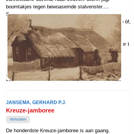
boomtakjes tegen bewoasemde stalvenster.
Schimmelpony Bio, pinken Grassie & Kloavertje en
sikje Lurfke kaauwen tevree. Zai schaaiden waarmte òf,
harmonie in de tiny klimoatkwint. Oppashondje Boa
snurkt as n zwien, vernemt niks. Mit n vegaprak op
woakt netuurboer Schriefkens op zien strobèrre onder t
plaggendak. Net wat veur Kreuzelu. Zuver miljeu,
zunder ongemak van stikstofboudel, TenneT,
NAMzwammers of Ziggosoezers. As störm boeten
indamt, valen boer d’ogen tou. Mit hounder op stok,
hoantje Droktemoa kraait boudel aanderdoags weer
wakker. Klimoathuuske … zo as veurvoaders vrouger
leefden. Kiek mor op petretten van de Plougschilders.
JANSEMA, GERHARD P.J.
Kreuze-jamboree
Verhoalen
De honderdste Kreuze-jamboree is aan gaang.