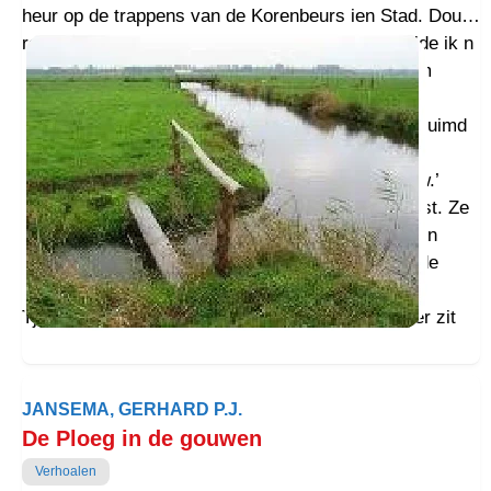
heur op de trappens van de Korenbeurs ien Stad. Dou t
rekkertje van heur coronasmoelie knapde, zwaaide ik n
doemke noar heur en vruig hou of ze aan dij noam
kwam. Zai wees noar ain van de beelden noast
d’iengang, d’insperoatsie van heur noam. ‘Ik bin nuimd
noar mien bet-bet-bet-bet-overoma Ceres,’ zee
Cereska, ‘de Romeinse godin van de Laandbaauw.’
Poepoe, zai was zug hail bewust van heur òfkomst. Ze
wees noar t dak, noar t beeld van Mercurius. ‘Mien
over- over- over- over opa, hai bemuide zug mit de
haandel van onze laandaarbaaid,’ zee t wicht.
Tjonge, ik haar te doun mit veurnoame lu. Mor der zit
hier nou toch n Appieaffeer ien t gebaauw? ‘Joa,’ zee de
hogelaandster boerendochter, ‘da’s ook haandel ja …
en hier rechts staait oomke Neptunus, hai muik dat
JANSEMA, GERHARD P.J.
boudel over de zeeën dreef.’
De Ploeg in de gouwen
Ik bedocht n grapke: ‘Kwam haandel wel op tied aan?
Verhoalen
Woulege tieden, broezeg wotter dou.’ Nait goochem.