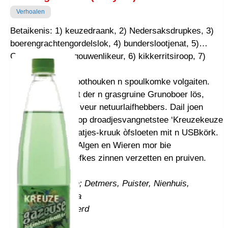
Verhoalen
Betaikenis: 1) keuzedraank, 2) Nedersaksdrupkes, 3)
boerengrachtengordelslok, 4) bunderslootjenat, 5)
GruinGrunneger gouwenlikeur, 6) kikkerritsiroop, 7)
aigenhaimwotter,
Gebruuk: noa t sloothouken n spoulkomke volgaiten.
Bie elke slok komt der n grasgruine Grunoboer lös,
Ommelaander sju veur netuurlaifhebbers. Dail joen
keuzeroes doags op droadjesvangnetstee ‘Kreuzekeuze
thoes’. Zeuvenmoatjes-kruuk òfsloeten mit n USBkörk.
t Is gain Wet van Algen en Wieren mor bie
leeshongerklop eefkes zinnen verzetten en pruiven.
Proost!
*Bekinde etiketten; Detmers, Puister, Nienhuis,
Poelman, Torrenga
Tapperij: WienWeerd