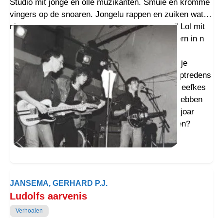
Studio mit jonge en olle muzikanten. Smuie en kromme
vingers op de snoaren. Jongelu rappen en zuiken wat
nijs. Ollen lustern en proaten: ‘Waist nog wel?’ Lol mit
knutselverstaarkers van olle radio’s. Repetaaiern in n
keldertje mit twijdehaands gitaartjes. Over
muzikantentrefpunt t Noorder Meziekhuus in Nije
Ebbingestroat. Mit n gammel huurbuske noar optredens
in pervinzie veur n habbekrats. Jongelu kieken eefkes
op van mebieltjes. Hou kon je vrouger nou lol hebben
mit zukse rommelpot? In 1960? Da’s n miljoun joar
leden, man. Was dat nait t tiedvak Plectrumceen?
JANSEMA, GERHARD P.J.
Ludolfs aarvenis
Verhoalen