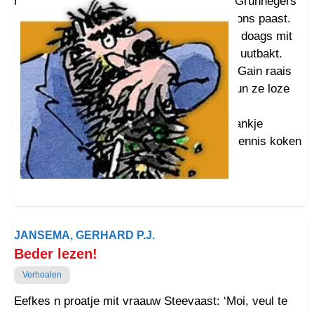
hippietied: ‘Aal joen wiet is lof.’ Wat staait Grunnegers
te doun? Fo-rummikubben en puzzeln wat ons paast.
Tillevisie is ook van de kook en repetaaiert doags mit
olle kookprogrammoa’s … mor Hollaand is uutbakt.
Kopschraberij: ‘Mien vekaansie din?’ Nee! Gain raais
bouken, mor bouken lezen. Boven Stad doun ze loze
lockdown, BarBe-IQ. Antiproestproof-
snuvverdslabbetjes veurknuppen en denktankje
opporren. Bie de Keuningsleegte goan ze kennis koken
in de grode Harssenspan.
JANSEMA, GERHARD P.J.
Beder lezen!
Verhoalen
Eefkes n proatje mit vraauw Steevaast: ‘Moi, veul te