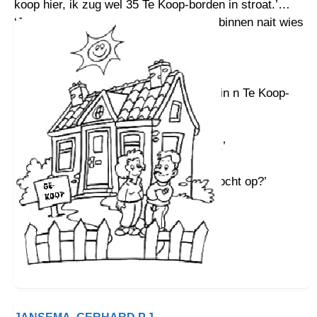
koop hier, ik zug wel 35 Te Koop-borden in stroat.’
‘Joa, lu baiden over vroagpries hèn … binnen nait wies
in kop.’
‘Hou dat zo? ‘
‘Nou, k woon hier al 47 joar goud.’
‘Oh … eh … mor woarom hebben joe din n Te Koop-
bord in toen?’
‘Ik? Kin je nait lezen?’
‘Eh … oh wacht … der staait: Ge Koop.’
‘Juust!’
‘Mor … mor … woarom staait der Verkocht op?’
‘Oh joa? Beder lezen!’
‘Eh … oh, der staait: Verknocht.’
‘Zo is t mor net … moi.’