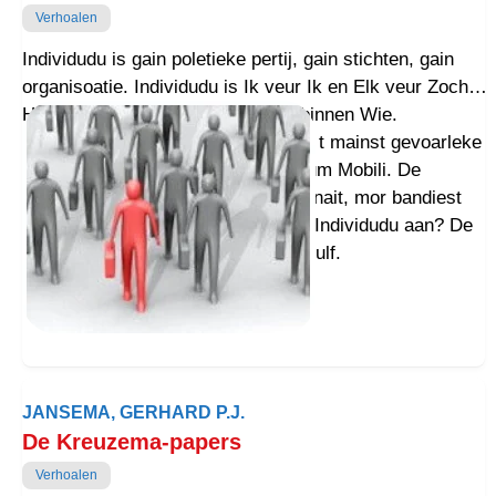
Verhoalen
Individudu is gain poletieke pertij, gain stichten, gain
organisoatie. Individudu is Ik veur Ik en Elk veur Zoch.
Haailege oorlog tegen WbW, Wie binnen Wie.
Individudu striedt as Anonymus mit t mainst gevoarleke
woapen van dizze tied, de Perpetuum Mobili. De
influence blues flustert nait, lustert nait, mor bandiest
over de pleneet. En wèl lopt achter Individudu aan? De
Homo individudu sapiens zulf, vanzulf.
JANSEMA, GERHARD P.J.
De Kreuzema-papers
Verhoalen