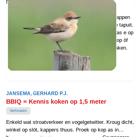
Doun goud waark, mor k heb der wel ais wat
vroagtaikens bie.
Der was woaraargens n vogel spot. Nee, gain grappen
over n spotvogel. t Was de zeldzoame westelijke tapuit.
Ien zoveul joar hier nait veurkomen en ienains was e op
Texel. Gounent goan der zingend as liesters vot op òf
mit n telekenon. Foto’s knippen en din ‘viral’ moaken.
JANSEMA, GERHARD P.J.
BBIQ = Kennis koken op 1,5 meter
Verhoalen
Enkeld wat stroatverkeer en vogelgetwitter. Kroug dicht,
winkel op slöt, kappers thuus. Proek op kop as in