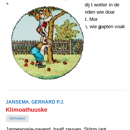
‘Moaldiekje’; aan kop ston n meulen dij t wotter in de
polder regelde. As kwoajonges struunden wie doar
geern, en bie t boerenhaim doarnoast. Mor
aigenoar/boer wol der gainent hebben, wie
g
apten voak
n appeltje uut zien appelhof.
JANSEMA, GERHARD P.J.
Klimoathuuske
Verhoalen
Jannewoarie-oavend, haalf zeuven. Störm jagt