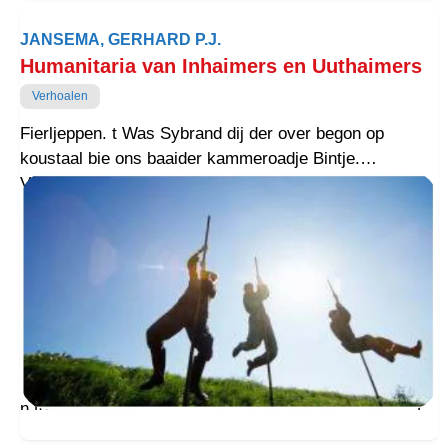
JANSEMA, GERHARD P.J.
Humanitaria van Inhaimers en Uuthaimers
Verhoalen
Fierljeppen. t Was Sybrand dij der over begon op
koustaal bie ons baaider kammeroadje Bintje.
Vraize Sybrand uut Workum was n zetje op vezide bie
zien oom Djoerd en taande Iekje in t loug. Dij wazzen
inhaimers van Vraislaand heer. De ollu van Sybrand
wazzen uuthaimers. Dij wazzen van t Grunnegerlaand
noar it Heitelân òfraaisd. Deur migroatsie kwammen wie
zodound aan t woord fierljeppen.
‘Fierljeppen?’ Bintje en ik konden hom mor min
‘begriepe’ zeden wie tegen hom.
‘Ek syl t jimme wol lere,’ zee Sybrand en wie luipen as
n toom gaanzen t gruine laand in. Bie spoorsloot wer t
dudelk, wie mozzen over t wotter.