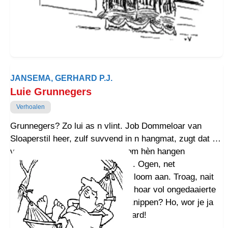
JANSEMA, GERHARD P.J.
Luie Grunnegers
Verhoalen
Grunnegers? Zo lui as n vlint. Job Dommeloar van
Sloaperstil heer, zulf suvvend in n hangmat, zugt dat op
vekaansie. Onder bomen om hom hèn hangen
ommelaanders, ook vekaansielu. Ogen, net
mollebonen, loeren Job tropisch loom aan. Troag, nait
veuruut te branden. Laang, roeg hoar vol ongedaaierte
en noagels as kolenschoppen. Knippen? Ho, wor je ja
mui van. Grunnegers? Lui van oard!