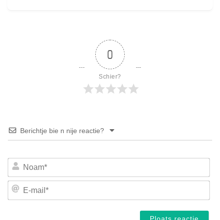
0
Schier?
Berichtje bie n nije reactie?
No
E-
mai