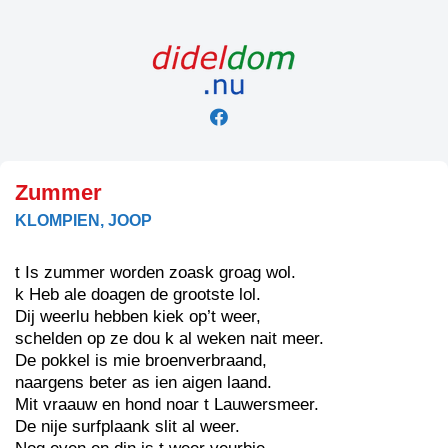
Skip
to
content
Zummer
KLOMPIEN, JOOP
t Is zummer worden zoask groag wol.
k Heb ale doagen de grootste lol.
Dij weerlu hebben kiek op’t weer,
schelden op ze dou k al weken nait meer.
De pokkel is mie broenverbraand,
naargens beter as ien aigen laand.
Mit vraauw en hond noar t Lauwersmeer.
De nije surfplaank slit al weer.