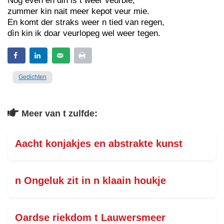
Nog even en din is t weer veurbie,
zummer kin nait meer kepot veur mie.
En komt der straks weer n tied van regen,
dìn kin ik doar veurlopeg wel weer tegen.
Gedichten
Meer van t zulfde:
Aacht konjakjes en abstrakte kunst
n Ongeluk zit in n klaain houkje
Oardse riekdom t Lauwersmeer