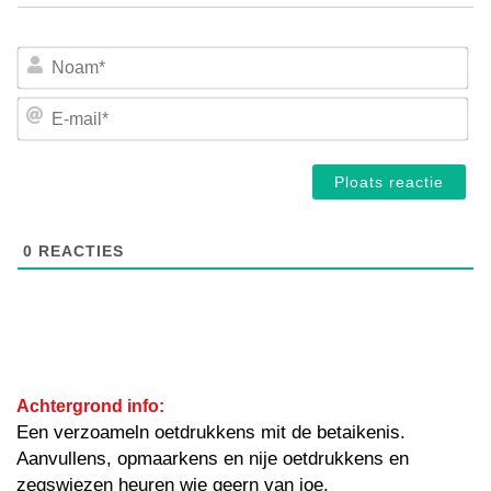
No
E-
mai
0
REACTIES
Achtergrond info:
Een verzoameln oetdrukkens mit de betaikenis.
Aanvullens, opmaarkens en nije oetdrukkens en
zegswiezen heuren wie geern van joe.