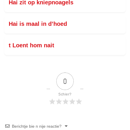
Hai zit op kniepnoagels
Hai is maal in d’hoed
t Loent hom nait
0
Schier?
Berichtje bie n nije reactie?