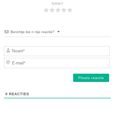
Schier?
Berichtje bie n nije reactie?
No
E-
mai
0
REACTIES