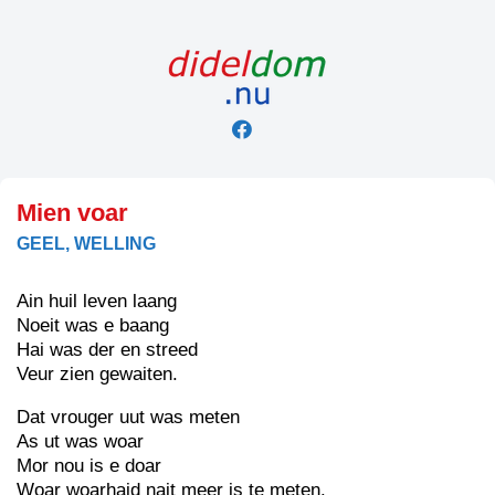
Skip
to
content
Mien voar
GEEL, WELLING
Ain huil leven laang
Noeit was e baang
Hai was der en streed
Veur zien gewaiten.
Dat vrouger uut was meten
As ut was woar
Mor nou is e doar
Woar woarhaid nait meer is te meten.