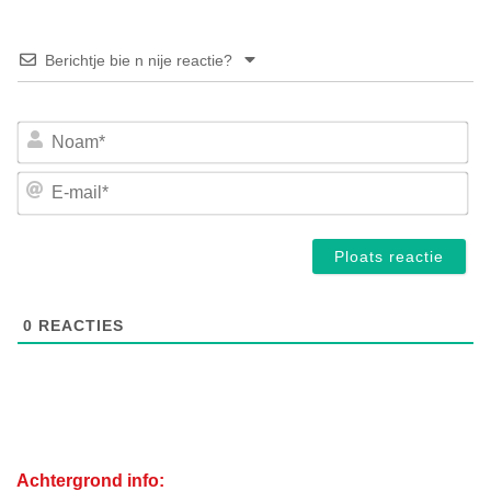
Berichtje bie n nije reactie?
No
E-
mai
0
REACTIES
Achtergrond info: