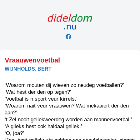
Skip
to
content
Vraauwenvoetbal
WIJNHOLDS, BERT
‘Woarom mouten dij wieven zo neudeg voetballen?’
‘Wat hest der den op tegen?’
‘Voetbal is n sport veur kirrels.’
‘Woarom nait veur vraauwen? Wat mekaaiert der den
aan?’
‘t Zel nooit geliekweerdeg worden aan mannenvoetbal.’
‘Aiglieks hest ook haldaal geliek.’
‘O, joa?’