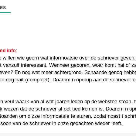
ES
nd info:
e willen wie geern wat informoatsie over de schriever geven
at vanzulf interessant. Wenneer geboren, woar komt hai of za
even? En nog wat meer achtergrond. Schaande genog hebbe
ie nog nait (compleet). Doarom n oproup aan de schriever 
 veul waark van al wat joaren leden op de webstee stoan. t
k wezen dat de schriever al oet tied komen is. Doarom n op
oanden om dizze informoatsie te sturen, zodat noast t schr
soon van de schriever in onze gedachten wieder leeft.