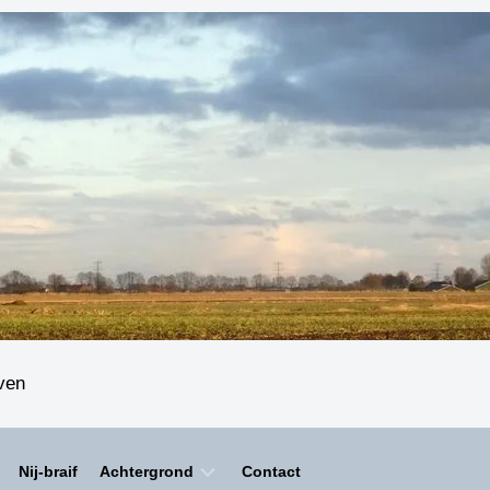
even
Nij-braif
Achtergrond
Contact