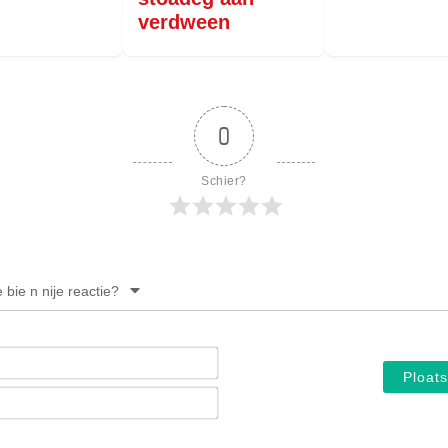
verdween
0
Schier?
e bie n nije reactie?
Noam*
E-
mail*