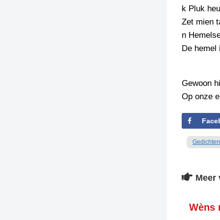
k Pluk heu
TIEDSCHRIFT
Zet mien t
KREUZE
n Hemelse
TENEEL
De hemel i
VERHOALEN
Gewoon hi
Op onze e
Face
Gedichten
Meer 
Wèns n