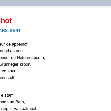
DIDELDOM.COM
lhof
KREUZE
NS, BERT
JOEN
HORIZON
eur de appelhof
PAZZIPANTEN
jeugd en vuul
g onder de Notoaresboom,
Grunneger kroon,
RIED
FLYER
s en zuur.
N
INZENDENS
ven zulf.
RIED
FLYER
PERSBERICHT
INZENDENS
RIED
n e stam
SCHRIEFWEDSTRIED
2026
JURYRAPPORT
one van Bath,
FLYER
t riep is van aalmoal,