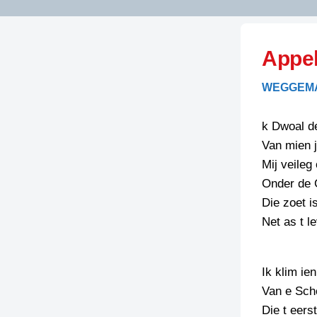
LITERATUUR
OPSTUREN
GEDICHTEN
Appe
OVEREG
SPELLENSCONTROLE
HAIKU’S
BIENOAMEN
WEGGEMA
SCHRIEFREGELS
LAIDJES
LAIDTEKSTEN
LEGENDEN
k Dwoal d
LIMERICKS
Van mien 
RECEPTEN
LUUSTERN
Mij veile
SPREUKEN
Onder de 
SCHRIEFWEDST
2024
Die zoet i
VEURDRACHTE
Net as t le
SCHRIEFWEDST
2025
SCHRIEFWEDST
Ik klim ie
2026
Van e Sch
Die t eers
STRIPS