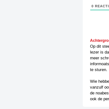
0
REACTI
Achtergro
Op dit ste
lezer is d
meer schr
informoats
te sturen.
Wie hebben
vanzulf oo
de noabest
ook de per