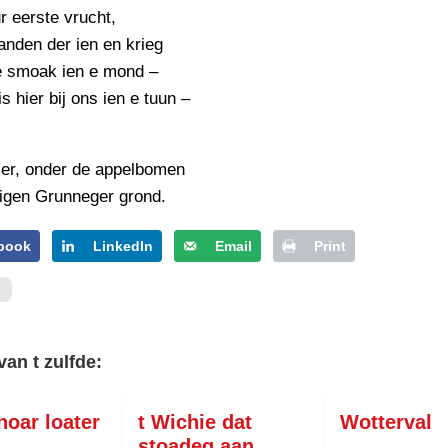
PERSBERICHT
r eerste vrucht,
anden der ien en krieg
FOTO’S
 smoak ien e mond –
s hier bij ons ien e tuun –
er, onder de appelbomen
igen Grunneger grond.
book
LinkedIn
Email
Print
van t zulfde:
oar loater
t Wichie dat
Wotterval
stoadeg aan