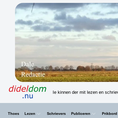
Skip
to
content
Ie kinnen der mit lezen en schri
Thoes
Lezen
Schrievers
Publiceren
Prikbord