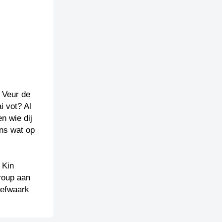
. Veur de
i vot? Al
n wie dij
ons wat op
 Kin
roup aan
iefwaark