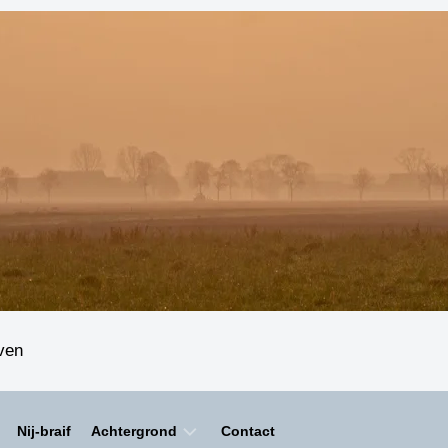
even
Nij-braif
Achtergrond
Contact