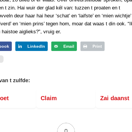
n t zin. Hai wuir der glad kél van: tuzzen t proaten en t
vveln deur haar hai heur ‘schat’ en ‘laifste’ en ‘mien wichtje
aiverd’ en ‘mien prins’ tegen hom, moar dat waas t din ook. “I
haistoe aiglieks?”, vruig er.
book
LinkedIn
Email
Print
van t zulfde:
oet
Claim
Zai daanst
0