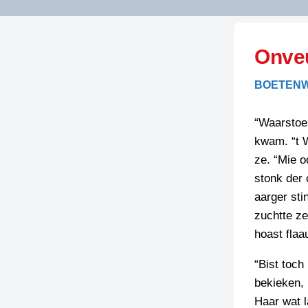
LITERATUUR
OPSTUREN
GEDICHTEN
Onveu
OVEREG
SPELLENSCONTROLE
HAIKU’S
BIENOAMEN
BOETENW
SCHRIEFREGELS
LAIDJES
LAIDTEKSTEN
LEGENDEN
“Waarstoe 
LIMERICKS
kwam. “t W
RECEPTEN
LUUSTERN
ze. “Mie o
SPREUKEN
stonk der 
SCHRIEFWEDST
2024
aarger sti
VEURDRACHTE
zuchtte ze
SCHRIEFWEDST
hoast flaa
2025
SCHRIEFWEDST
“Bist toch
2026
bekieken, 
Haar wat 
STRIPS