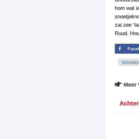
hom wat ie
snoetjekno
zai zee ‘l
Ruud. Hou 
Face
Verhoalen
Meer 
Achter