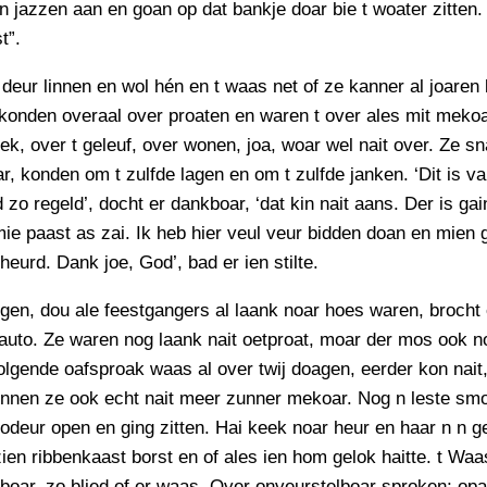
n jazzen aan en goan op dat bankje doar bie t woater zitten
t”.
 deur linnen en wol hén en t waas net of ze kanner al joaren
konden overaal over proaten en waren t over ales mit mekoa
iek, over t geleuf, over wonen, joa, woar wel nait over. Ze s
, konden om t zulfde lagen en om t zulfde janken. ‘Dit is v
zo regeld’, docht er dankboar, ‘dat kin nait aans. Der is gai
mie paast as zai. Ik heb hier veul veur bidden doan en mien
heurd. Dank joe, God’, bad er ien stilte.
en, dou ale feestgangers al laank noar hoes waren, brocht 
auto. Ze waren nog laank nait oetproat, moar der mos ook n
lgende oafsproak waas al over twij doagen, eerder kon nait
onnen ze ook echt nait meer zunner mekoar. Nog n leste sm
odeur open en ging zitten. Hai keek noar heur en haar n n gev
zien ribbenkaast borst en of ales ien hom gelok haitte. t W
boar, zo blied of er waas. Over onveurstelboar sproken; op