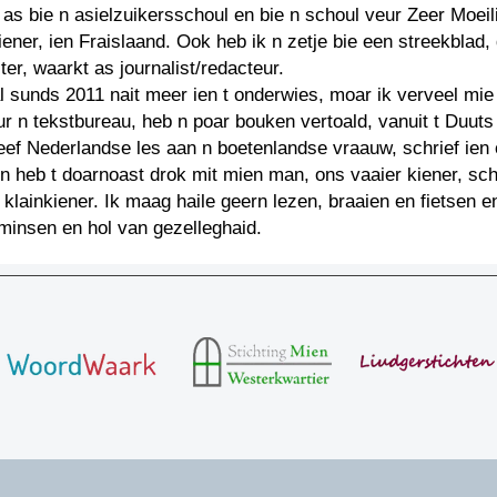
as bie n asielzuikersschoul en bie n schoul veur Zeer Moeili
ener, ien Fraislaand. Ook heb ik n zetje bie een streekblad,
er, waarkt as journalist/redacteur.
l sunds 2011 nait meer ien t onderwies, moar ik verveel mie 
ur n tekstbureau, heb n poar bouken vertoald, vanuit t Duuts
geef Nederlandse les aan n boetenlandse vraauw, schrief ien
n heb t doarnoast drok mit mien man, ons vaaier kiener, sc
klainkiener. Ik maag haile geern lezen, braaien en fietsen en
minsen en hol van gezelleghaid.