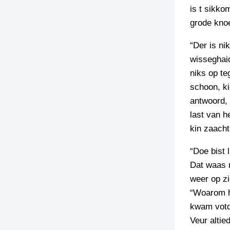
is t sikko
TIEDSCHRIFT
grode kno
KREUZE
“Der is ni
TENEEL
wisseghaid
VERHOALEN
niks op te
schoon, k
antwoord, 
last van h
kin zaacht 
“Doe bist 
Dat waas 
weer op zi
“Woarom he
kwam votdo
Veur altie