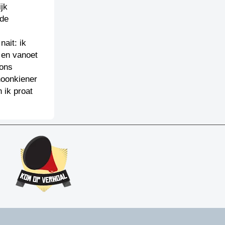
jk
 de
nait: ik
 en vanoet
 ons
hoonkiener
 ik proat