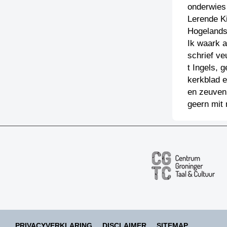
onderwies 
Lerende Ki
Hogelandst
Ik waark a
schrief ve
t Ingels, 
kerkblad e
en zeuven 
geern mit 
PRIVACYVERKLARING
DISCLAIMER
SITEMAP