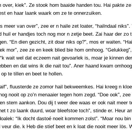
PERSBERICHT
m over, kiek”. Ze stook hom baaide handen tou. Hai pakte ze 
est en haar laank waark om ze te onnerzuiken.
FOTO’S
ks meer van over”, zee er n haile zet loater, “hailndaal niks”.
 huil er handjes toch nog mor n zetje beet. Zai haar der zo t
gen. “En dien gezicht, zit doar niks op?”, mos er waiten. “Ha
iek mor”, zee ze en keek blied bie hom omhoog. “Gelukkeg”,
“k wait wel dat eczeem nait gevoarlek is, moar je kinnen der
ebben en dat wins ik die nait tou”. Aner haand kwam omhoo
op te tillen en beet te hollen.
laif”, fluusterde ze zomor hail bekweemkes. Hai kreeg n kloet
nog nooit op zo’n menaaier tegen hom zegd. “Doe ook”, zee 
en stem aankon. Dou dij t weer dee waas er ook nait meer te
t t zo laank duurd, woar bleefstoe toch”, stinde er. Heur a
alek: “Ik docht dastoé noeit kommen zolst”. “Moar nou bin 
d veur die. k Heb die stief beet en k loat die nooit meer lös. 