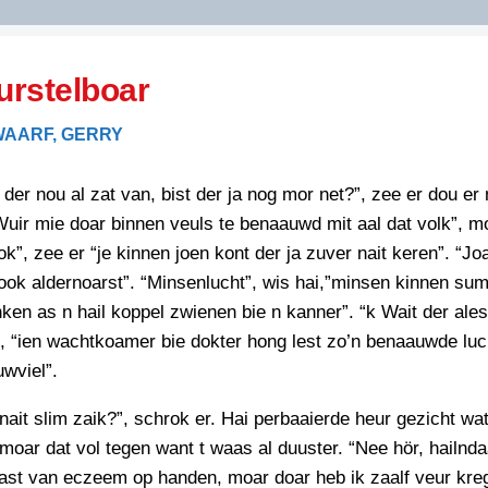
DIDELDOM.COM
rstelboar
KREUZE
AARF, GERRY
JOEN
HORIZON
der nou al zat van, bist der ja nog mor net?”, zee er dou er
PAZZIPANTEN
uir mie doar binnen veuls te benaauwd mit aal dat volk”, 
ok”, zee er “je kinnen joen kont der ja zuver nait keren”. “Joa
ook aldernoarst”. “Minsenlucht”, wis hai,”minsen kinnen su
RIED
FLYER
nken as n hail koppel zwienen bie n kanner”. “k Wait der ales
N
INZENDENS
, “ien wachtkoamer bie dokter hong lest zo’n benaauwde luch
RIED
FLYER
uwviel”.
PERSBERICHT
INZENDENS
RIED
 nait slim zaik?”, schrok er. Hai perbaaierde heur gezicht wat
SCHRIEFWEDSTRIED
2026
JURYRAPPORT
moar dat vol tegen want t waas al duuster. “Nee hör, hailndaa
FLYER
last van eczeem op handen, moar doar heb ik zaalf veur kre