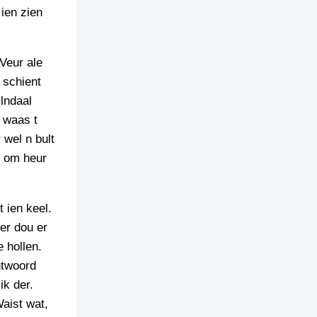
ien zien
 Veur ale
 schient
ilndaal
 waas t
 wel n bult
g om heur
 ien keel.
er dou er
 hollen.
ntwoord
ik der.
Waist wat,