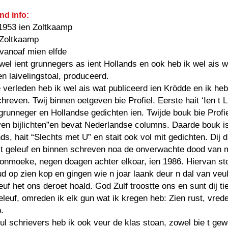
nd info:
1953 ien Zoltkaamp
 Zoltkaamp
: vanoaf mien elfde
wel ient grunnegers as ient Hollands en ook heb ik wel ais w
en laivelingstoal, produceerd.
e verleden heb ik wel ais wat publiceerd ien Krödde en ik heb 
hreven. Twij binnen oetgeven bie Profiel. Eerste hait ‘Ien t L
grunneger en Hollandse gedichten ien. Twijde bouk bie Profie
en bijlichten”en bevat Nederlandse columns. Daarde bouk is
nds, hait “Slechts met U” en stait ook vol mit gedichten. Dij d
 t geleuf en binnen schreven noa de onverwachte dood van 
onmoeke, negen doagen achter elkoar, ien 1986. Hiervan st
d op zien kop en gingen wie n joar laank deur n dal van veul
euf het ons deroet hoald. God Zulf troostte ons en sunt dij ti
geleuf, omreden ik elk gun wat ik kregen heb: Zien rust, vred
.
l schrievers heb ik ook veur de klas stoan, zowel bie t ge