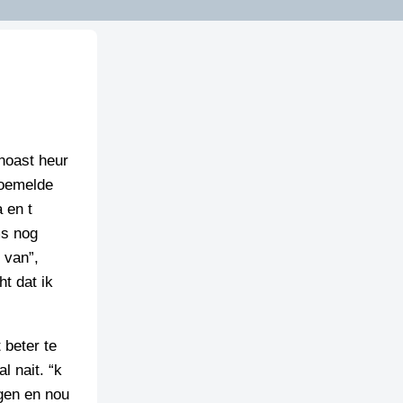
 noast heur
moemelde
 en t
ms nog
 van”,
t dat ik
 beter te
l nait. “k
gen en nou