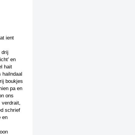
at ient
drij
icht’ en
l hait
 hailndaal
rij boukjes
mien pa en
on ons
 verdrait,
ed schrief
e en
woon