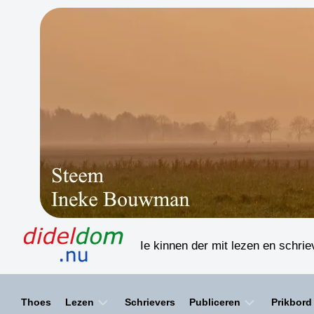
Skip
to
content
Ie kinnen der mit lezen en schri
Thoes
Lezen
Schrievers
Publiceren
Prikbord