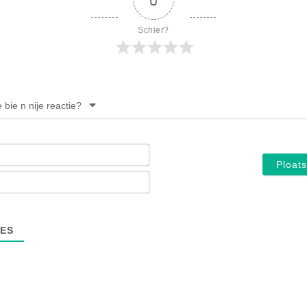
Schier?
e bie n nije reactie?
Noam*
E-
mail*
ES