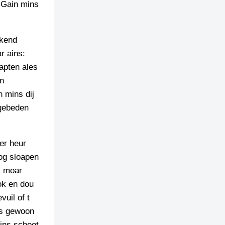
. Gain mins
 kend
r ains:
napten ales
an
n mins dij
 gebeden
er heur
og sloapen
, moar
ok en dou
uil of t
aas gewoon
ains schoot