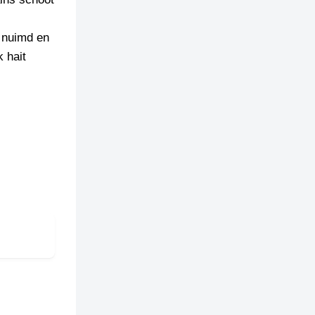
’ nuimd en
k hait