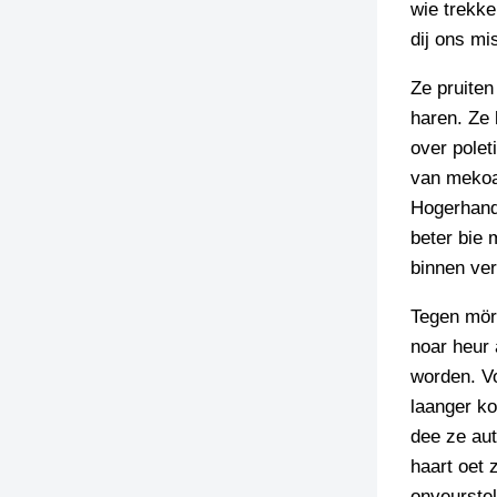
wie trekke
dij ons mis
Ze pruiten
haren. Ze 
over polet
van mekoar
Hogerhand 
beter bie 
binnen ver
Tegen mörg
noar heur 
worden. Vo
laanger k
dee ze aut
haart oet 
onveurstel