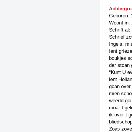
Achtergro
Geboren: 
Woont in:
Schrift al
Schrief zo
Ingels, mi
Ient griez
boukjes sc
der stoan 
“Kunt U ev
ient Holla
goan over
mien scho
weerld gou
moar t gel
ik over t 
bliedschop
Zoas zoveu