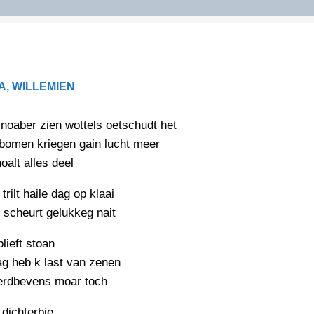
DIDELDOM.COM
KREUZE
, WILLEMIEN
JOEN
HORIZON
 noaber zien wottels oetschudt het
PAZZIPANTEN
 bomen kriegen gain lucht meer
oalt alles deel
RIED
FLYER
rilt haile dag op klaai
N
 scheurt gelukkeg nait
INZENDENS
RIED
FLYER
lieft stoan
PERSBERICHT
INZENDENS
ag heb k last van zenen
RIED
SCHRIEFWEDSTRIED
eerdbevens moar toch
2026
JURYRAPPORT
FLYER
 dichterbie