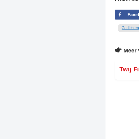
TIEDSCHRIFT
Face
KREUZE
Gedichten
TENEEL
VERHOALEN
Meer 
Twij F