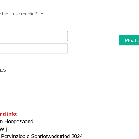
e bie n nije reactie?
Noam*
E-
mail*
ES
nd info:
in Hoogezaand
Wij
 Pervinzioale Schriefwedstried 2024