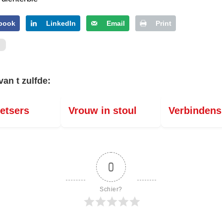
PERSBERICHT
FOTO’S
book
LinkedIn
Email
Print
van t zulfde:
ietsers
Vrouw in stoul
Verbindens
0
Schier?