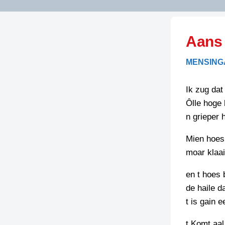
LITERATUUR
OPSTUREN
GEDICHTEN
Aans
OVEREG
SPELLENSCONTROLE
HAIKU’S
BIENOAMEN
MENSINGA
SCHRIEFREGELS
LAIDJES
LAIDTEKSTEN
LEGENDEN
Ik zug dat
LIMERICKS
Ôlle hoge
RECEPTEN
LUUSTERN
n grieper h
SPREUKEN
SCHRIEFWEDST
Mien hoes t
2024
VEURDRACHTE
moar klaai
SCHRIEFWEDST
2025
en t hoes b
de haile d
SCHRIEFWEDST
t is gain 
2026
STRIPS
t Komt aal