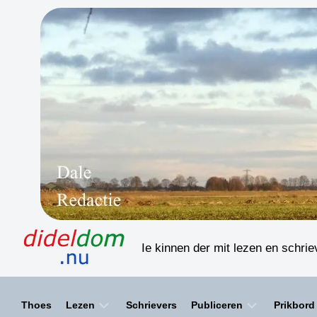
Skip
to
content
Ie kinnen der mit lezen en schri
Thoes
Lezen
Schrievers
Publiceren
Prikbord