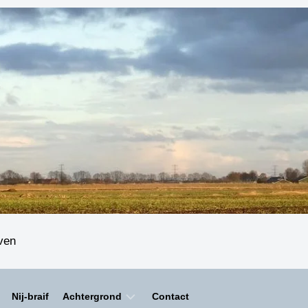
even
Nij-braif
Achtergrond
Contact