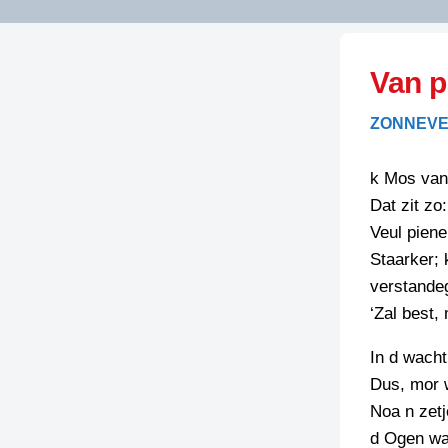
LITERATUUR
OPSTUREN
GEDICHTEN
Van p
OVEREG
SPELLENSCONTROLE
HAIKU’S
BIENOAMEN
ZONNEVE
SCHRIEFREGELS
LAIDJES
LAIDTEKSTEN
LEGENDEN
k Mos van
LIMERICKS
Dat zit zo
RECEPTEN
LUUSTERN
Veul piene
SPREUKEN
Staarker; 
SCHRIEFWEDST
2024
verstand
VEURDRACHTE
‘Zal best,
SCHRIEFWEDST
2025
In d wacht
SCHRIEFWEDST
Dus, mor w
2026
Noa n zetj
d Ogen wat
STRIPS