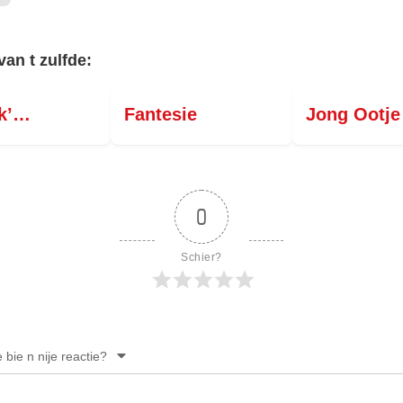
van t zulfde:
ik’…
Fantesie
Jong Ootje
0
Schier?
e bie n nije reactie?