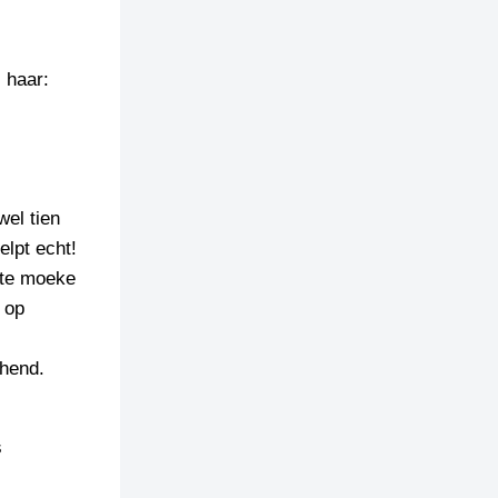
 haar:
wel tien
elpt echt!
ette moeke
 op
chend.
s