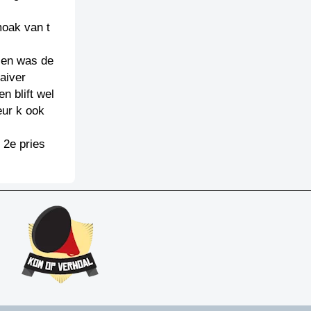
moak van t
 en was de
aiver
n blift wel
eur k ook
 2e pries