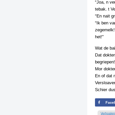
“Joa, n ve
tebak. t V
“En nait g
“Ik ben va
zegemelk! 
het!”
Wat de ba
Dat dokter
begriepen!
Mor dokte
En of dat 
Versloaven
Schier du
Face
Verhoalen