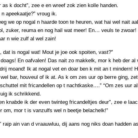
PERSBERICHT
er as k docht”, zee e en wreef zok zien kolle handen.
n apeekaatje?” vroug ik.
FOTO’S
eg we op nogal n haarde toon te heuren, wat hai wel nait aal
l, zuker, reuma en nog hail wat meer! En… veuls te zwoar!
ar n wie zulf al wel zain!
d, dat is nogal wat! Mout je joe ook spoiten, vast?”
doags! En oafvalen! Das nait zo makkelk, mor k heb der al 
n drij moand! Ik at nogal vet en doar ben k mit an t mindern! H
wel bar, houveul of ik at. As k om zes uur op berre ging, z
 schuttel mit fricandellen op t nachtkaske….” “Om zes uur al
ruig ik schrikkend.
en knabde ik der even twinteg fricandeltjes deur”, zee e laa
er om, mor t is vanzulfs wel n beetje belachelk!”
” raip ain van d vraauwluu, dij aans nog niks doan hadden a