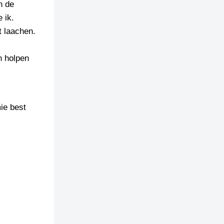
n de
 ik.
t laachen.
n holpen
mie best