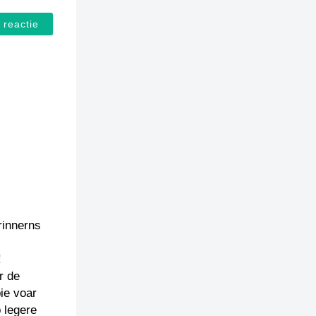
rinnerns
!
r de
ie voar
 legere