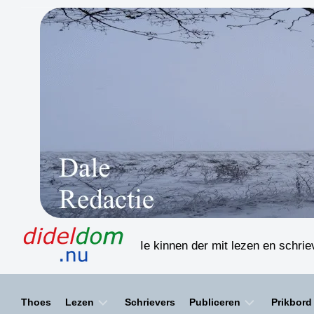
Skip
to
content
Ie kinnen der mit lezen en schri
Thoes
Lezen
Schrievers
Publiceren
Prikbord