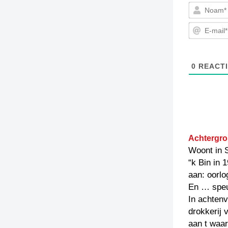
0
REACTI
Achtergro
Woont in 
“k Bin in 
aan: oorlo
En … speul
In achten
drokkerij 
aan t waar