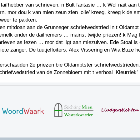
 laifhebber van schrieven. n Bult fantasie … k Wol nait aan t
n, mor dou k van mien zeun zien ‘olle’ kreeg, kreeg k de s
 weer te pakken.
ren mitdoan aan de Grunneger schriefwedstried in t Oldambt
emelk onder de dailnemers … mainst twijde priezen! k Mag l
hrieven as lezen … mor dat ligt aan miezulven. Ede Stoal is e
iete zanger. De tuutjefloiters, Alex Vissering en Wia Buze h
erschaaiden 2e priezen bie Oldambtster schriefwedstrieden,
chriefwedstried van de Zonnebloem mit t verhoal ‘Kleurriek’