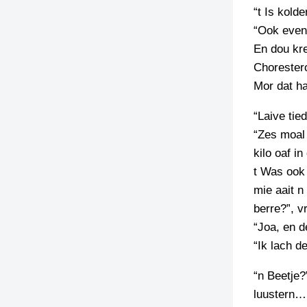
“t Is kold
TIEDSCHRIFT
“Ook even 
KREUZE
En dou kre
TENEEL
Chorestero
Mor dat ha
VERHOALEN
“Laive tie
“Zes moal 
kilo oaf i
t Was ook 
mie aait n
berre?”, v
“Joa, en d
“Ik lach d
“n Beetje?
luustern…