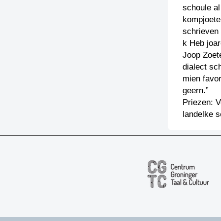
schoule al
kompjoeter
schrieven
k Heb joa
Joop Zoet
dialect sc
mien favor
geern.”
Priezen: V
landelke s