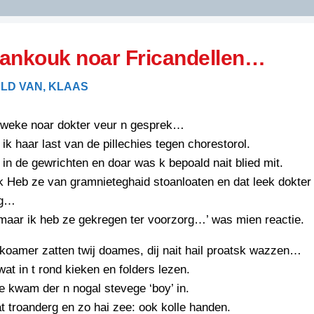
DIDELDOM.COM
ankouk noar Fricandellen…
KREUZE
LD VAN, KLAAS
JOEN
HORIZON
weke noar dokter veur n gesprek…
PAZZIPANTEN
: ik haar last van de pillechies tegen chorestorol.
 in de gewrichten en doar was k bepoald nait blied mit.
k Heb ze van gramnieteghaid stoanloaten en dat leek dokter 
RIED
FLYER
eg…
N
INZENDENS
 maar ik heb ze gekregen ter voorzorg…’ was mien reactie.
RIED
FLYER
PERSBERICHT
koamer zatten twij doames, dij nait hail proatsk wazzen…
INZENDENS
RIED
at in t rond kieken en folders lezen.
SCHRIEFWEDSTRIED
2026
JURYRAPPORT
e kwam der n nogal stevege ‘boy’ in.
FLYER
 troanderg en zo hai zee: ook kolle handen.