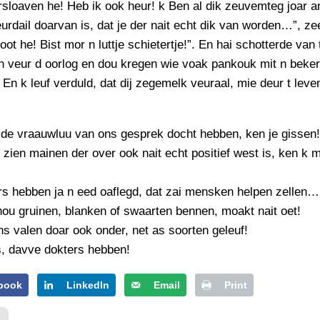
rsloaven he! Heb ik ook heur! k Ben al dik zeuvemteg joar a
eurdail doarvan is, dat je der nait echt dik van worden…”, zee
root he! Bist mor n luttje schietertje!”. En hai schotterde van 
n veur d oorlog en dou kregen wie voak pankouk mit n beker
En k leuf verduld, dat dij zegemelk veuraal, mie deur t leve
ide vraauwluu van ons gesprek docht hebben, ken je gissen!
 zien mainen der over ook nait echt positief west is, ken k 
rs hebben ja n eed oaflegd, dat zai mensken helpen zellen…
nou gruinen, blanken of swaarten bennen, moakt nait oet!
s valen doar ook onder, net as soorten geleuf!
s, davve dokters hebben!
book
LinkedIn
Email
Print