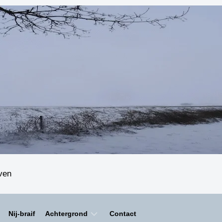
even
Nij-braif
Achtergrond
Contact