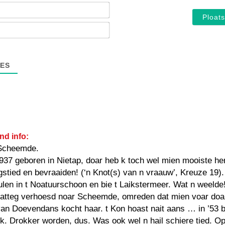
Noam*
E-
mail*
ES
nd info:
Scheemde.
1937 geboren in Nietap, doar heb k toch wel mien mooiste he
gstied en bevraaiden! (‘n Knot(s) van n vraauw’, Kreuze 19).
en in t Noatuurschoon en bie t Laikstermeer. Wat n weelde
vatteg verhoesd noar Scheemde, omreden dat mien voar doa
van Doevendans kocht haar. t Kon hoast nait aans … in ’53 b
k. Drokker worden, dus. Was ook wel n hail schiere tied. Op