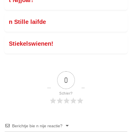
t Nijjoar!
n Stille laifde
Stiekelswienen!
0
Schier?
Berichtje bie n nije reactie?