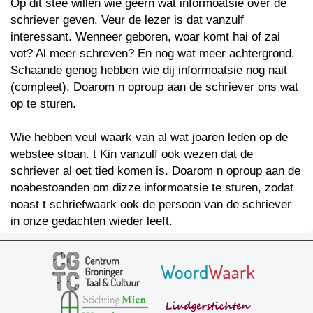
Op dit stee willen wie geern wat informoatsie over de
schriever geven. Veur de lezer is dat vanzulf
interessant. Wenneer geboren, woar komt hai of zai
vot? Al meer schreven? En nog wat meer achtergrond.
Schaande genog hebben wie dij informoatsie nog nait
(compleet). Doarom n oproup aan de schriever ons wat
op te sturen.
Wie hebben veul waark van al wat joaren leden op de
webstee stoan. t Kin vanzulf ook wezen dat de
schriever al oet tied komen is. Doarom n oproup aan de
noabestoanden om dizze informoatsie te sturen, zodat
noast t schriefwaark ook de persoon van de schriever
in onze gedachten wieder leeft.