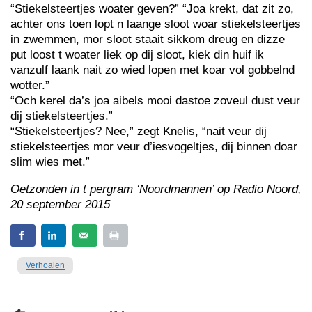
“Stiekelsteertjes woater geven?” “Joa krekt, dat zit zo,
achter ons toen lopt n laange sloot woar stiekelsteertjes
in zwemmen, mor sloot staait sikkom dreug en dizze
put loost t woater liek op dij sloot, kiek din huif ik
vanzulf laank nait zo wied lopen met koar vol gobbelnd
wotter.”
“Och kerel da’s joa aibels mooi dastoe zoveul dust veur
dij stiekelsteertjes.”
“Stiekelsteertjes? Nee,” zegt Knelis, “nait veur dij
stiekelsteertjes mor veur d’iesvogeltjes, dij binnen doar
slim wies met.”
Oetzonden in t pergram ‘Noordmannen’ op Radio Noord,
20 september 2015
Verhoalen