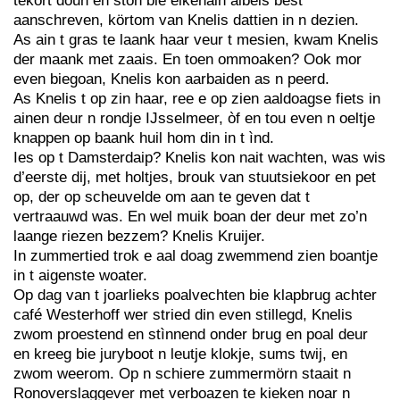
tekört doun en ston bie elkenain aibels best
aanschreven, körtom van Knelis dattien in n dezien.
As ain t gras te laank haar veur t mesien, kwam Knelis
der maank met zaais. En toen ommoaken? Ook mor
even biegoan, Knelis kon aarbaiden as n peerd.
As Knelis t op zin haar, ree e op zien aaldoagse fiets in
ainen deur n rondje IJsselmeer, òf en tou even n oeltje
knappen op baank huil hom din in t ìnd.
Ies op t Damsterdaip? Knelis kon nait wachten, was wis
d’eerste dij, met holtjes, brouk van stuutsiekoor en pet
op, der op scheuvelde om aan te geven dat t
vertraauwd was. En wel muik boan der deur met zo’n
laange riezen bezzem? Knelis Kruijer.
In zummertied trok e aal doag zwemmend zien boantje
in t aigenste woater.
Op dag van t joarlieks poalvechten bie klapbrug achter
café Westerhoff wer stried din even stillegd, Knelis
zwom proestend en stìnnend onder brug en poal deur
en kreeg bie juryboot n leutje klokje, sums twij, en
zwom weerom. Op n schiere zummermörn staait n
Ronoverslaggever met verboazen te kieken noar n