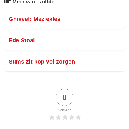
Meer van t zulfde:
Gnivvel: Meziekles
Ede Stoal
Sums zit kop vol zörgen
0
Schier?