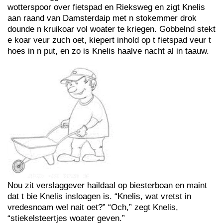
wotterspoor over fietspad en Rieksweg en zigt Knelis
aan raand van Damsterdaip met n stokemmer drok
dounde n kruikoar vol woater te kriegen. Gobbelnd stekt
e koar veur zuch oet, kiepert inhold op t fietspad veur t
hoes in n put, en zo is Knelis haalve nacht al in taauw.
Nou zit verslaggever haildaal op biesterboan en maint
dat t bie Knelis insloagen is. “Knelis, wat vretst in
vredesnoam wel nait oet?” “Och,” zegt Knelis,
“stiekelsteertjes woater geven.”