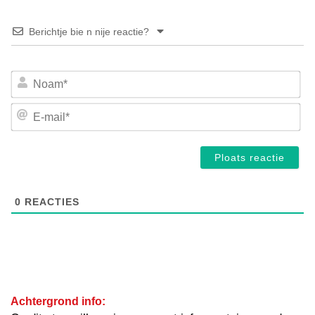
Berichtje bie n nije reactie?
No
E-
mai
0
REACTIES
Achtergrond info: