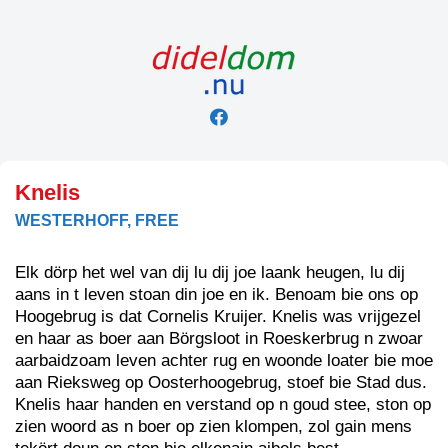
Skip
to
content
Knelis
WESTERHOFF, FREE
Elk dörp het wel van dij lu dij joe laank heugen, lu dij
aans in t leven stoan din joe en ik. Benoam bie ons op
Hoogebrug is dat Cornelis Kruijer. Knelis was vrijgezel
en haar as boer aan Börgsloot in Roeskerbrug n zwoar
aarbaidzoam leven achter rug en woonde loater bie moe
aan Rieksweg op Oosterhoogebrug, stoef bie Stad dus.
Knelis haar handen en verstand op n goud stee, ston op
zien woord as n boer op zien klompen, zol gain mens