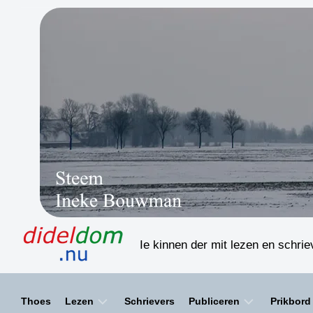
Skip
to
content
Ie kinnen der mit lezen en schri
Thoes
Lezen
Schrievers
Publiceren
Prikbord