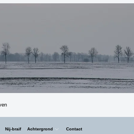
even
Nij-braif
Achtergrond
Contact