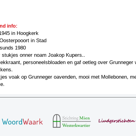
nd info:
1945 in Hoogkerk
Oosterpooort in Stad
: sunds 1980
 stukjes onner noam Joakop Kupers..
iekkraant, personeelsbloaden en gaf oetleg over Grunneger
kkens.
ukjes voak op Grunneger oavenden, mooi met Mollebonen, m
e.