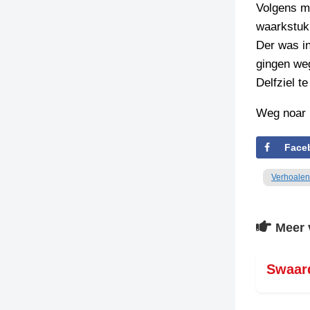
Volgens m
waarkstuk
Der was in
gingen we
Delfziel t
Weg noar 
Face
Verhoalen
Meer 
Swaard