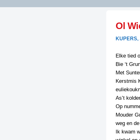
LITERATUUR
OPSTUREN
GEDICHTEN
Ol W
OVEREG
SPELLENSCONTROLE
HAIKU’S
BIENOAMEN
KUPERS,
SCHRIEFREGELS
LAIDJES
LAIDTEKSTEN
LEGENDEN
Elke tied o
LIMERICKS
Bie ‘t Gru
RECEPTEN
LUUSTERN
Met Sunter
SPREUKEN
Kerstmis K
SCHRIEFWEDST
2024
euliekoukn
VEURDRACHTE
As’t kolde
SCHRIEFWEDST
Op nummer
2025
Mouder Gu
SCHRIEFWEDST
weg en de 
2026
Ik kwam we
STRIPS