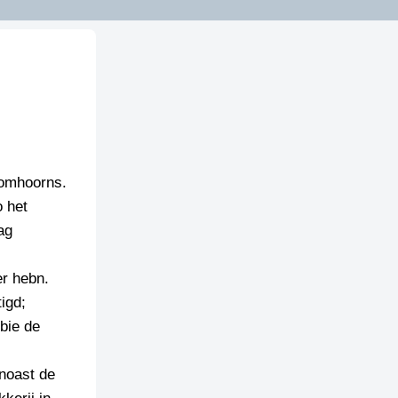
oomhoorns.
o het
ag
er hebn.
igd;
bie de
 noast de