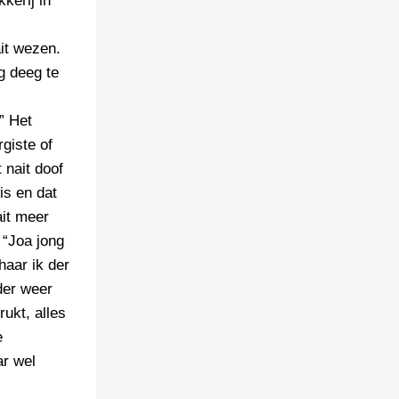
kerij in
it wezen.
g deeg te
” Het
rgiste of
 nait doof
wis en dat
ait meer
 “Joa jong
haar ik der
der weer
rukt, alles
e
ar wel