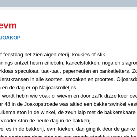
DIDELDOM.COM
ievm
KREUZE
 JOAKOP
JOEN
HORIZON
f feestdag het zien aigen eterij, koukies of slik.
PAZZIPANTEN
nnings ontzet heurn eilieboln, kaneelstokken, noga en slagr
kloas speculoas, taai-taai, peperneuten en banketletters, Z
erstkransen in alle soorten, smoaken en groottes. Oljoarsd
RIED
FLYER
 en de dag er op Naijoarsrolletjes.
N
INZENDENS
r wordt heb’n wie voak ol wievm en door zal’k dizze keer ov
RIED
FLYER
 48 in de Joakopstroade was altied een bakkerswinkel vest
PERSBERICHT
ikema ston in de winkel, de zeun laip met de bakkerskaare 
INZENDENS
RIED
SCHRIEFWEDSTRIED
voader ston de heule dag in de bakkerij.
2026
JURYRAPPORT
l es in de bakkerij, evm kieken, dan ging ik deur de ganke
FLYER