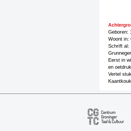
Achtergro
Geboren: 
Woont in: 
Schrift al
Grunneger
Eerst in w
en oetdru
Vertel st
Kaantkouk