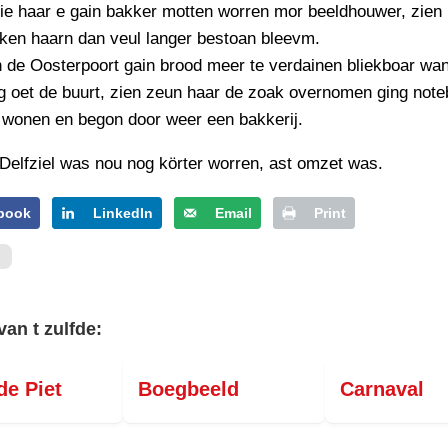
ie haar e gain bakker motten worren mor beeldhouwer, zien
ken haarn dan veul langer bestoan bleevm.
 de Oosterpoort gain brood meer te verdainen bliekboar wan
g oet de buurt, zien zeun haar de zoak overnomen ging not
e wonen en begon door weer een bakkerij.
Delfziel was nou nog körter worren, ast omzet was.
book
LinkedIn
Email
Print
van t zulfde:
e Piet
Boegbeeld
Carnaval