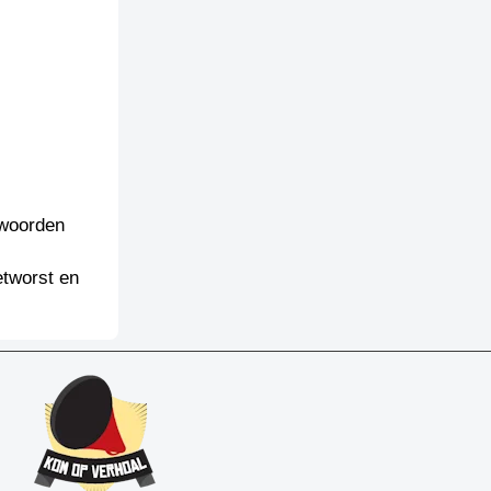
 woorden
etworst en