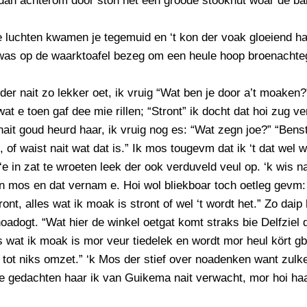
dan achterom door ston net een groode stookhut woar de bak
PERSBERICHT
FOTO’S
 luchten kwamen je tegemuid en ‘t kon der voak gloeiend ha
as op de waarktoafel bezeg om een heule hoop broenachte
 der nait zo lekker oet, ik vruig “Wat ben je door a’t moaken?
at e toen gaf dee mie rillen; “Stront” ik docht dat hoi zug ve
 nait goud heurd haar, ik vruig nog es: “Wat zegn joe?” “Benst
t, of waist nait wat dat is.” Ik mos tougevm dat ik ‘t dat wel 
‘e in zat te wroeten leek der ook verduveld veul op. ‘k wis n
n mos en dat vernam e. Hoi wol bliekboar toch oetleg gevm:
ont, alles wat ik moak is stront of wel ‘t wordt het.” Zo daip 
noadogt. “Wat hier de winkel oetgat komt straks bie Delfziel 
es wat ik moak is mor veur tiedelek en wordt mor heul kört gb
 tot niks omzet.” ‘k Mos der stief over noadenken want zulk
he gedachten haar ik van Guikema nait verwacht, mor hoi ha