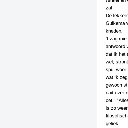
winkel en 
zat.
TIEDSCHRIFT
De lekkere
KREUZE
Guikema w
TENEEL
kneden.
‘t zag mie
VERHOALEN
antwoord w
dat ik het
wel, stron
spul woor 
wat ‘k zeg
gewoon str
nait over 
oet.” “All
is zo weer
filosofisc
geliek.