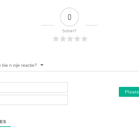
0
Schier?
e bie n nije reactie?
Noam*
E-
mail*
ES