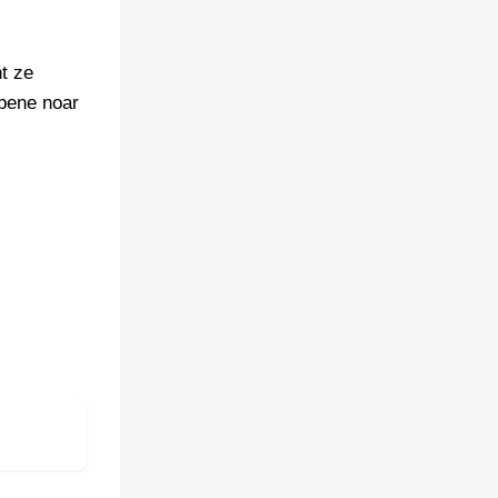
t ze
ebene noar