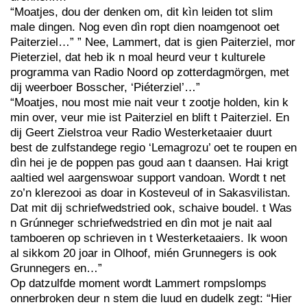
“Moatjes, dou der denken om, dit kìn leiden tot slim
male dingen. Nog even dìn ropt dien noamgenoot oet
Paiterziel…” ” Nee, Lammert, dat is gien Paiterziel, mor
Pieterziel, dat heb ik n moal heurd veur t kulturele
programma van Radio Noord op zotterdagmörgen, met
dij weerboer Bosscher, ‘Piéterziel’…”
“Moatjes, nou most mie nait veur t zootje holden, kin k
min over, veur mie ist Paiterziel en blift t Paiterziel. En
dij Geert Zielstroa veur Radio Westerketaaier duurt
best de zulfstandege regio ‘Lemagrozu’ oet te roupen en
dìn hei je de poppen pas goud aan t daansen. Hai krigt
aaltied wel aargenswoar support vandoan. Wordt t net
zo’n klerezooi as doar in Kosteveul of in Sakasvilistan.
Dat mit dij schriefwedstried ook, schaive boudel. t Was
n Grúnneger schriefwedstried en dìn mot je nait aal
tamboeren op schrieven in t Westerketaaiers. Ik woon
al sikkom 20 joar in Olhoof, mién Grunnegers is ook
Grunnegers en…”
Op datzulfde moment wordt Lammert rompslomps
onnerbroken deur n stem die luud en dudelk zegt: “Hier