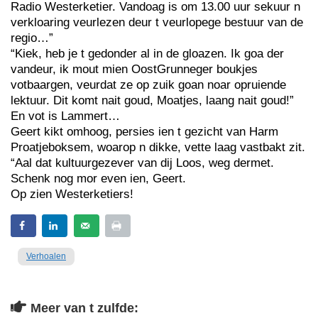
Radio Westerketier. Vandoag is om 13.00 uur sekuur n
verkloaring veurlezen deur t veurlopege bestuur van de
regio…”
“Kiek, heb je t gedonder al in de gloazen. Ik goa der
vandeur, ik mout mien OostGrunneger boukjes
votbaargen, veurdat ze op zuik goan noar opruiende
lektuur. Dit komt nait goud, Moatjes, laang nait goud!”
En vot is Lammert…
Geert kikt omhoog, persies ien t gezicht van Harm
Proatjeboksem, woarop n dikke, vette laag vastbakt zit.
“Aal dat kultuurgezever van dij Loos, weg dermet.
Schenk nog mor even ien, Geert.
Op zien Westerketiers!
Verhoalen
Meer van t zulfde: