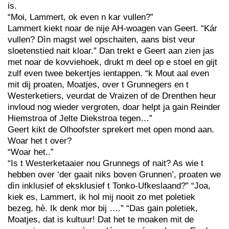
is.
“Moi, Lammert, ok even n kar vullen?”
Lammert kiekt noar de nije AH-woagen van Geert. “Kár
vullen? Dìn magst wel opschaiten, aans bist veur
sloetenstied nait kloar.” Dan trekt e Geert aan zien jas
met noar de kovviehoek, drukt m deel op e stoel en gijt
zulf even twee bekertjes ientappen. “k Mout aal even
mit dij proaten, Moatjes, over t Grunnegers en t
Westerketiers, veurdat de Vraizen of de Drenthen heur
invloud nog wieder vergroten, doar helpt ja gain Reinder
Hiemstroa of Jelte Diekstroa tegen…”
Geert kikt de Olhoofster sprekert met open mond aan.
Woar het t over?
“Woar het..”
“Is t Westerketaaier nou Grunnegs of nait? As wie t
hebben over ‘der gaait niks boven Grunnen’, proaten we
dìn inklusief of eksklusief t Tonko-Ufkeslaand?” “Joa,
kiek es, Lammert, ik hol mij nooit zo met poletiek
bezeg, hè. Ik denk mor bij ….” “Das gain poletiek,
Moatjes, dat is kultuur! Dat het te moaken mit de