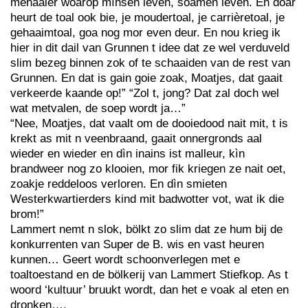
menaaier woarop mìnsen léven, soámen leven. En doar
heurt de toal ook bie, je moudertoal, je carrièretoal, je
gehaaimtoal, goa nog mor even deur. En nou krieg ik
hier in dit dail van Grunnen t idee dat ze wel verduveld
slim bezeg binnen zok of te schaaiden van de rest van
Grunnen. En dat is gain goie zoak, Moatjes, dat gaait
verkeerde kaande op!” “Zol t, jong? Dat zal doch wel
wat metvalen, de soep wordt ja…”
“Nee, Moatjes, dat vaalt om de dooiedood nait mit, t is
krekt as mit n veenbraand, gaait onnergronds aal
wieder en wieder en dìn inains ist malleur, kìn
brandweer nog zo klooien, mor fik kriegen ze nait oet,
zoakje reddeloos verloren. En dìn smieten
Westerkwartierders kind mit badwotter vot, wat ik die
brom!”
Lammert nemt n slok, bölkt zo slim dat ze hum bij de
konkurrenten van Super de B. wis en vast heuren
kunnen… Geert wordt schoonverlegen met e
toaltoestand en de bölkerij van Lammert Stiefkop. As t
woord ‘kultuur’ bruukt wordt, dan het e voak al eten en
dronken….