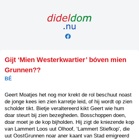
Skip
to
content
Gijt ‘Mien Westerkwartier’ bóven mien
Grunnen??
BÉ
Geert Moatjes het nog mor krekt de rol beschuut noast
de jonge kees ien zien karretje leid, of hij wordt op zien
scholder tikt. Bietje veraltereerd kikt Geert wie hum
doar steurt bij zien bezegheden. Bosschoppen doen,
doar moet je de kop bijholden. Hij zigt de kniezende kop
van Lammert Loos uut Olhoof, ‘Lammert Stiefkop’, die
uut OostGrunnen noar aner kaant van Stad emigreerd