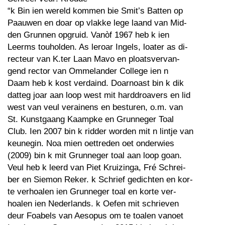
“k Bin ien wereld kommen bie Smit’s Batten op
Paauwen en doar op vlakke lege laand van Mid-
den Grunnen opgruid. Vanòf 1967 heb k ien
Leerms touholden. As leroar Ingels, loater as di-
recteur van K.ter Laan Mavo en ploatsvervan-
gend rector van Ommelander College ien n
Daam heb k kost verdaind. Doarnoast bin k dik
datteg joar aan loop west mit harddroavers en lid
west van veul verainens en besturen, o.m. van
St. Kunstgaang Kaampke en Grunneger Toal
Club. Ien 2007 bin k ridder worden mit n lintje van
keunegin. Noa mien oettreden oet onderwies
(2009) bin k mit Grunneger toal aan loop goan.
Veul heb k leerd van Piet Kruizinga, Fré Schrei-
ber en Siemon Reker. k Schrief gedichten en kor-
te verhoalen ien Grunneger toal en korte ver-
hoalen ien Nederlands. k Oefen mit schrieven
deur Foabels van Aesopus om te toalen vanoet