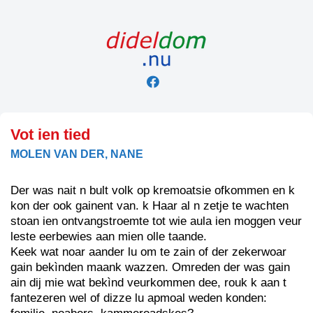
Skip
to
content
Vot ien tied
MOLEN VAN DER, NANE
Der was nait n bult volk op kremoatsie ofkommen en k
kon der ook gainent van. k Haar al n zetje te wachten
stoan ien ontvangstroemte tot wie aula ien moggen veur
leste eerbewies aan mien olle taande.
Keek wat noar aander lu om te zain of der zekerwoar
gain bekìnden maank wazzen. Omreden der was gain
ain dij mie wat bekìnd veurkommen dee, rouk k aan t
fantezeren wel of dizze lu apmoal weden konden: