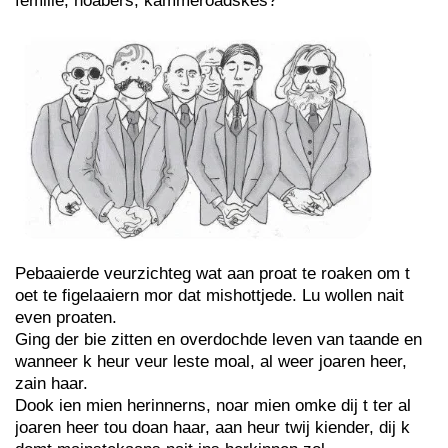
femilie, noabers, kammeroadskes?
Pebaaierde veurzichteg wat aan proat te roaken om t
oet te figelaaiern mor dat mishottjede. Lu wollen nait
even proaten.
Ging der bie zitten en overdochde leven van taande en
wanneer k heur veur leste moal, al weer joaren heer,
zain haar.
Dook ien mien herinnerns, noar mien omke dij t ter al
joaren heer tou doan haar, aan heur twij kiender, dij k