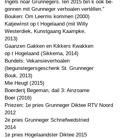
Ingels noar Grunnegers. Ien 2015 bin k ook be-
gonnen mit Grunneger verhoalen vertèllen.”
Bouken: Om Leerms kommen (2000)
Katjewìnst op t Hogelaand (mit Willy
Westerdiek, Kunstgaang Kaampke,
2013)
Gaanzen Gakken en Kikkers Kwakken
op t Hogelaand (Sikkema, 2014)
Bundels: Vekansieverhoalen
(begunstegersgeschenk St. Grunneger
Bouk, 2013)
Mie Heugt (2015)
Boerderij Begeman, dail 3: Ainzoame
Boer (2016)
Priezen: 1e pries Grunneger Diktee RTV Noord
2012
2e pries Grunneger Schriefwedstried
2014
1e pries Hogelaandster Diktee 2015