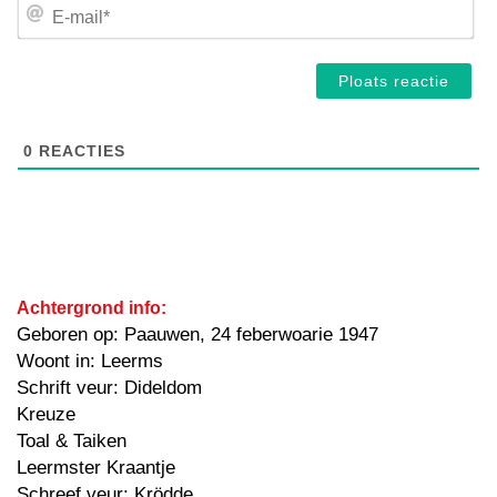
E-
mai
0
REACTIES
Achtergrond info:
Geboren op: Paauwen, 24 feberwoarie 1947
Woont in: Leerms
Schrift veur: Dideldom
Kreuze
Toal & Taiken
Leermster Kraantje
Schreef veur: Krödde