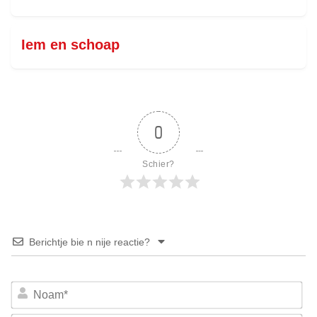
Iem en schoap
0
Schier?
Berichtje bie n nije reactie?
No