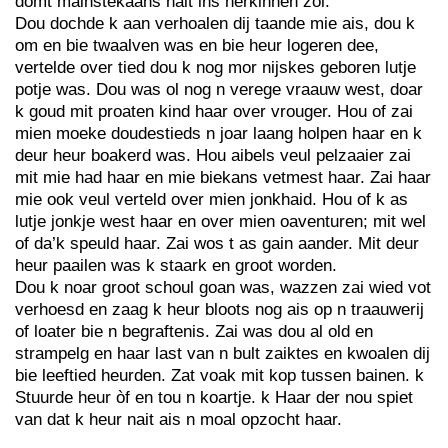
domt mainstekaans nait ins herkinnen zol.
Dou dochde k aan verhoalen dij taande mie ais, dou k
om en bie twaalven was en bie heur logeren dee,
vertelde over tied dou k nog mor nijskes geboren lutje
potje was. Dou was ol nog n verege vraauw west, doar
k goud mit proaten kind haar over vrouger. Hou of zai
mien moeke doudestieds n joar laang holpen haar en k
deur heur boakerd was. Hou aibels veul pelzaaier zai
mit mie had haar en mie biekans vetmest haar. Zai haar
mie ook veul verteld over mien jonkhaid. Hou of k as
lutje jonkje west haar en over mien oaventuren; mit wel
of da’k speuld haar. Zai wos t as gain aander. Mit deur
heur paailen was k staark en groot worden.
Dou k noar groot schoul goan was, wazzen zai wied vot
verhoesd en zaag k heur bloots nog ais op n traauwerij
of loater bie n begraftenis. Zai was dou al old en
strampelg en haar last van n bult zaiktes en kwoalen dij
bie leeftied heurden. Zat voak mit kop tussen bainen. k
Stuurde heur òf en tou n koartje. k Haar der nou spiet
van dat k heur nait ais n moal opzocht haar.