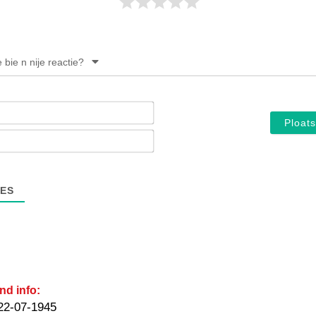
e bie n nije reactie?
Noam*
E-
mail*
ES
nd info:
22-07-1945