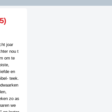
5)
cht joar
hter nou t
am om te
iste,
iefde en
bel- teek.
andwaarken
len,
eken zo as
 haren we