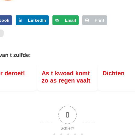
book
LinkedIn
Email
Print
van t zulfde:
r deroet!
As t kwoad komt
Dichten
zo as regen vaalt
0
Schier?