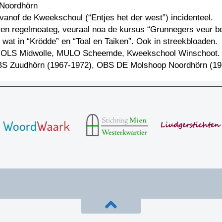
 Noordhörn
: vanof de Kweekschoul (“Entjes het der west”) incidenteel.
aren regelmoateg, veuraal noa de kursus “Grunnegers veur b
 wat in “Krödde” en “Toal en Taiken”. Ook in streekbloaden.
 OLS Midwolle, MULO Scheemde, Kweekschool Winschoot.
S Zuudhörn (1967-1972), OBS DE Molshoop Noordhörn (19