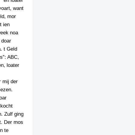
” en loater
voart, want
ld, mor
t ien
week noa
 doar
. t Geld
ts”: ABC,
n, loater
 mij der
lezen.
oar
rkocht
 Zulf ging
t. Der mos
n te