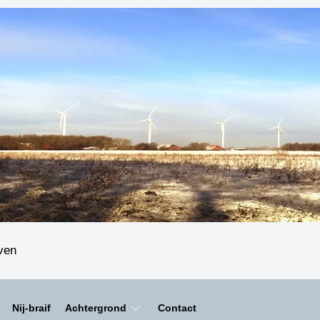
even
Nij-braif
Achtergrond
Contact