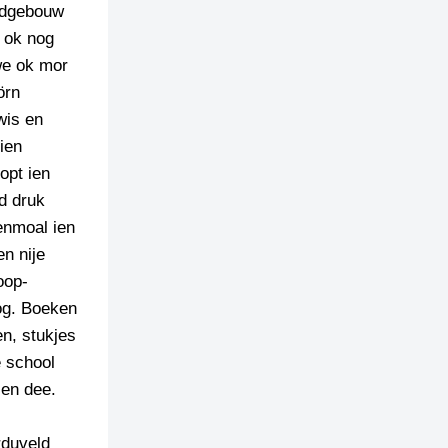
oodgebouw
 ok nog
 we ok mor
örn
wis en
ien
opt ien
ld druk
enmoal ien
en nije
oop-
nog. Boeken
n, stukjes
e school
len dee.
rduveld