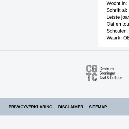
Woont in:
Schrift al
Letste jo
Oaf en tou
Schoulen:
Waark: OB
PRIVACYVERKLARING
DISCLAIMER
SITEMAP