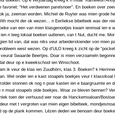
veul boeken. Op e verjoardag kreeg k n moal “Kameleon Ahoy
PERSBERICHT
 favoriet: “Het verdwenen parelsnoer”. En boeken over zee
FOTO’S
 ok ja, zeeman worden. Michiel de Ruyter was mien grode he
ith mocht der ok wezen… n Eerliekse bibelteek was der nie
oeke van een van mien klasgenootjes kwam ienmoal ien e 
 ien n leeg lokoal boeken uutlenen, van t Nut, ducht me. Mor
gien lid van, dat was niks veur arbeiderskiender von mien pa
 probleem west wezen. Op d’ULO kreeg k zicht op de “pocke
 veural Swaarde Beertjes. Doar is mien verzoameln begonne
dat deur op e kweekschool ien Winschoot.
am ik veur de klas ien Zuudhörn, klas 3. Boeken? k Herinner
van. Wel onder ien e kast stoapels boekjes veur t klassikoal 
zolder stonnen ok nog n poar kasten ien e baargruumte en d
 n moal stoapels olde boekjes. Woar ze bleven bennen? Ve
nlek toen der verhuusd wer noar de Hanckemoaloan/Bosloan.
 deur met t vergroten van mien eigen bibelteek, mondjesmoa
od op de plank kommen. Lézen deden we benoam deur boeke