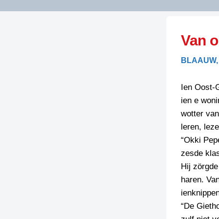
LITERATUUR
OPSTUREN
GEDICHTEN
Van o
OVEREG
SPELLENSCONTROLE
HAIKU’S
BIENOAMEN
BLAAUW,
SCHRIEFREGELS
LAIDJES
LAIDTEKSTEN
LEGENDEN
Ien Oost-G
LIMERICKS
ien e woni
RECEPTEN
LUUSTERN
wotter va
SPREUKEN
leren, lez
SCHRIEFWEDST
2024
“Okki Pepe
VEURDRACHTE
zesde klas
SCHRIEFWEDST
Hij zörgde
2025
haren. Van
SCHRIEFWEDST
ienknippen
2026
“De Gietho
STRIPS