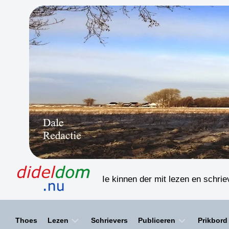
Skip
to
content
Ie kinnen der mit lezen en schri
Thoes
Lezen
Schrievers
Publiceren
Prikbord