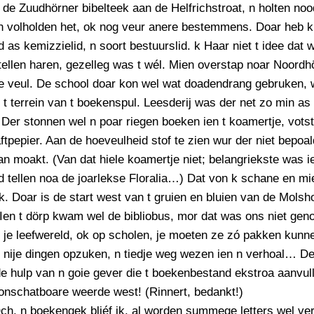
 de Zuudhörner bibelteek aan de Helfrichstroat, n holten n
en volholden het, ok nog veur anere bestemmens. Doar heb k
 as kemizzielid, n soort bestuurslid. k Haar niet t idee dat
rtellen haren, gezelleg was t wél. Mien overstap noar Noordh
e veul. De school doar kon wel wat doadendrang gebruken, 
 t terrein van t boekenspul. Leesderij was der net zo min as 
Der stonnen wel n poar riegen boeken ien t koamertje, votst
ftpepier. Aan de hoeveulheid stof te zien wur der niet bepoa
n moakt. (Van dat hiele koamertje niet; belangriekste was i
eld tellen noa de joarlekse Floralia…) Dat von k schane en mi
k. Doar is de start west van t gruien en bluien van de Molsh
 Ien t dörp kwam wel de bibliobus, mor dat was ons niet ge
 je leefwereld, ok op scholen, je moeten ze zó pakken kunne
 nije dingen opzuken, n tiedje weg wezen ien n verhoal… D
e hulp van n goie gever die t boekenbestand ekstroa aanvul
 onschatboare weerde west! (Rinnert, bedankt!)
h, n boekengek bliéf ik, al worden summege letters wel ve