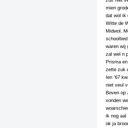
zulf niet 
mien grode
TIEDSCHRIFT
dat wol ik
KREUZE
Witte de W
TENEEL
Midwol. M
schooltied
VERHOALEN
waren wij 
zal wel n
Prisma en
zette zuk 
Ien ’67 kw
niet veul 
Boven op 
vonden we
woarschie
ik nog aal
ok ja bro