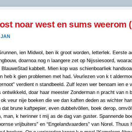
DIDELDOM.COM
ost noar west en sums weerom (
KREUZE
 JAN
JOEN
HORIZON
runnen, ien Midwol, ben ik groot worden, letterlek. Eerste a
PAZZIPANTEN
ngbouw, doarnoa nog n laangere zet op Nijssiesoord, woarac
n BlauweStad kabbelt. Mien kop was schienboarliek handso
en heb k gien problemen met had. Veurlezen von k t aldermoo
RIED
FLYER
rnoot” verdient n standbeeld. Zulf lezen wer benoam ien e v
N
INZENDENS
 ontwikkeld, doar haar meester Zonderman n pracht van n bi
RIED
FLYER
 ok veur nije boeken die we dan kaften deden as wichter h
PERSBERICHT
 dat brune kaftpepier, even dubbelvòllen, boek derop, omvòl
INZENDENS
RIED
SCHRIEFWEDSTRIED
, man, k herinner t mij as de dag van guster. Spannende bo
2026
JURYRAPPORT
ornse vrijbuiters” en “Engelandvaarders” van Norel. Thuus
FLYER