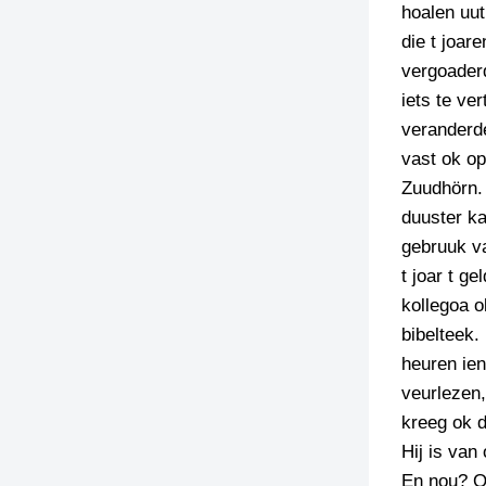
hoalen uut
die t joar
vergoaderd
iets te ve
veranderd
vast ok op
Zuudhörn. 
duuster ka
gebruuk va
t joar t g
kollegoa o
bibelteek.
heuren ien
veurlezen,
kreeg ok d
Hij is van
En nou? Oc