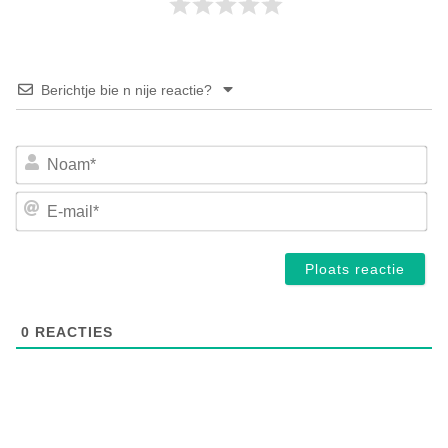
Berichtje bie n nije reactie?
No
E-
mai
0
REACTIES