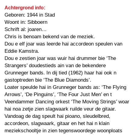
Achtergrond info:
Geboren: 1944 in Stad
Woont in: Sibboern
Schrift al: joaren…
Chris is benoam bekend van de meziek.
Dou e elf joar was leerde hai accordeon speulen van
Eddie Kamstra.
Dou e zestien joar was wuir hai drummer bie ‘The
Strangers’ doudestieds ain van de bekendere
Grunneger bands. In dij tied (1962) haar hai ook n
gastoptreden bie ‘The Blue Diamonds’.
Loater speulde hai in Grunneger bands as: ‘The Flying
Arrows’, ‘De Pinguins’, ‘The Four Just Men’ en t
Veendammer Dancing orkest ‘The Moving Strings’ woar
hai noa zetje zien slagwaark ruilde veur de gitaar.
Vandoag de dag speult hai pioano, sleudelbred,
accordeon, slagwaark, gitaar en het hai n klain
meziekschooltje in zien tegenswoordege woonploats