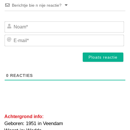
Berichtje bie n nije reactie?
No
E-
mai
0
REACTIES
Achtergrond info:
Geboren: 1951 in Veendam