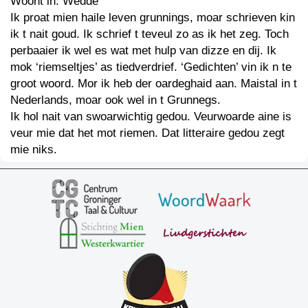
Woont in: Wedde
Ik proat mien haile leven grunnings, moar schrieven kin
ik t nait goud. Ik schrief t teveul zo as ik het zeg. Toch
perbaaier ik wel es wat met hulp van dizze en dij. Ik
mok ‘riemseltjes’ as tiedverdrief. ‘Gedichten’ vin ik n te
groot woord. Mor ik heb der oardeghaid aan. Maistal in t
Nederlands, moar ook wel in t Grunnegs.
Ik hol nait van swoarwichtig gedou. Veurwoarde aine is
veur mie dat het mot riemen. Dat litteraire gedou zegt
mie niks.