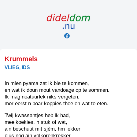
Skip
to
content
Krummels
VLIEG, IDS
In mien pyama zat ik bie te kommen,
en wat ik doun mout vandoage op te sommen.
Ik mag noatuurlek niks vergeten,
mor eerst n poar koppies thee en wat te eten.
Twij kwassantjes heb ik had,
meelkoekies, n stuk of wat,
ain beschuut mit sjèm, hm lekker
plus nog ain volkorenkrekker.