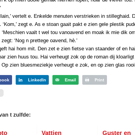
’
llain,’ vertelt e. Enkelde menuten verstrieken in stilleghaid.
. ‘Kom,’ zegt e. As e stoan gaait pakt e zien gele plestik pu
. ‘Meschien vaalt t wel tou vanoavend en moak ik mie dik om
n zegt: ‘Nog n prettege oavend, hè.’
 geft hai hom mit. Den zet e zien fietse van staander of en hai
r zien huus tou. Hai verheugt zok op de roman dij kloarlig
 Op zien bluesmeziekje verheugt e zok, en op zien glas rooi
book
LinkedIn
Email
Print
van t zulfde:
oto
Vattien
Guster en