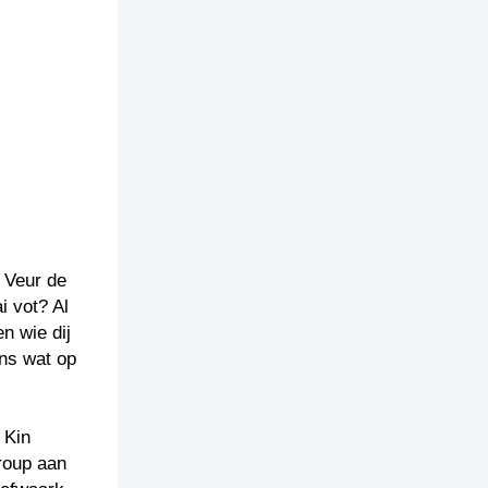
. Veur de
i vot? Al
n wie dij
ons wat op
 Kin
roup aan