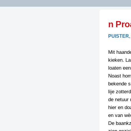
LITERATUUR
OPSTUREN
GEDICHTEN
n Pro
OVEREG
SPELLENSCONTROLE
HAIKU’S
BIENOAMEN
PUISTER,
SCHRIEFREGELS
LAIDJES
LAIDTEKSTEN
LEGENDEN
Mit haande
LIMERICKS
kieken. La
RECEPTEN
LUUSTERN
loaten ee
SPREUKEN
Noast hom 
SCHRIEFWEDST
2024
bekende su
VEURDRACHTE
lije zotte
SCHRIEFWEDST
de netuur 
2025
hier en do
SCHRIEFWEDST
en van wèn
2026
De baankz
STRIPS