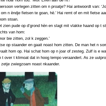
hte noar hom tou: ‘Moi! Even aan de rit?’
PERSBERICHT
persoon verlegen zitten om n proatje? Hai antwoordt van: ‘Joa
FOTO’S
om n èndje fietsen te goan, hè.’ Hai remt of en mit fietse a
 hom stoan.
 zien pude op d’grond hèn en slagt mit vlakke haand op t st
echts van hom:
or bie zitten, zol k zeggen.’
etse op staander en gaait noast hom zitten. De man het n so
vaalt hom op. Hai schat hom op n joar of zesteg. Zulf is e wa
 t over t klimoat dat in hoog tempo veraandert. As ze uutpr
n zetje zwiegzoam noast nkaander.