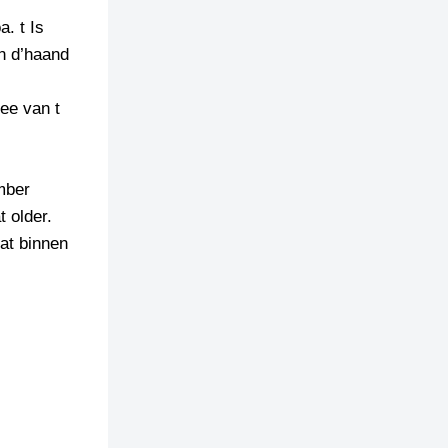
. t Is
an d’haand
ee van t
mber
t older.
oat binnen