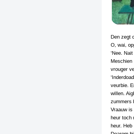
Den zegt d
O, wai, op
‘Nee. Nait
Meschien h
vrouger ve
‘Inderdoad
veurbie. E
willen. Ai
zummers b
Vraauw is 
heur toch 
heur. Heb 
Doarom bin