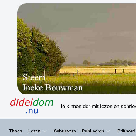
Skip
to
content
Ie kinnen der mit lezen en schri
Thoes
Lezen
Schrievers
Publiceren
Prikbord