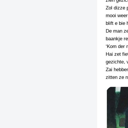
zien gezic
Zol dizze 
TIEDSCHRIFT
mooi weer 
KREUZE
blift e bie
TENEEL
De man zet
baankje r
VERHOALEN
‘Kom der m
Hai zet fi
gezichte, 
Zai hebben
zitten ze 