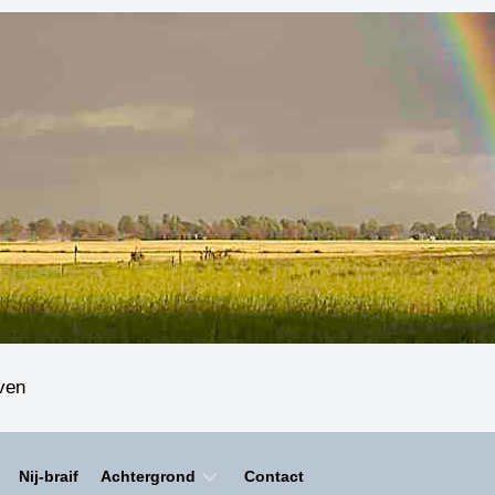
even
Nij-braif
Achtergrond
Contact