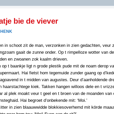
DIDELDOM.COM
atje bie de viever
KREUZE
 HENK
JOEN
HORIZON
n in schoot zit de man, verzonken in zien gedachten, veur z
PAZZIPANTEN
ngzoam gaait de zunne onder. Op t rimpelloze wotter van de
nden en zwoanen zok kaalm drieven.
op t baankje ligt n grode plestik pude mit de noam derop v
RIED
FLYER
permaart. Hai fietst hom tegemuide zunder gaang op d’kedd
N
INZENDENS
rdagoavend in t midden van augustes. Deur d’aanholdende dre
RIED
FLYER
n haarstachtege kiek. Takken hangen willoos dele en t vrizze
PERSBERICHT
ar al plek moakt veur t geel en t broen van de moanden van 
INZENDENS
RIED
SCHRIEFWEDSTRIED
steghaid. Hai begroet d’onbekende mit: ‘Moi.’
2026
JURYRAPPORT
itter in zien blaauwwidde blokkiesoverhemd mit körde maau
FLYER