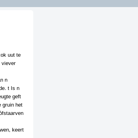
ok uut te
 viever
an n
e. t Is n
ugte geft
 gruin het
òfstaarven
wen, keert