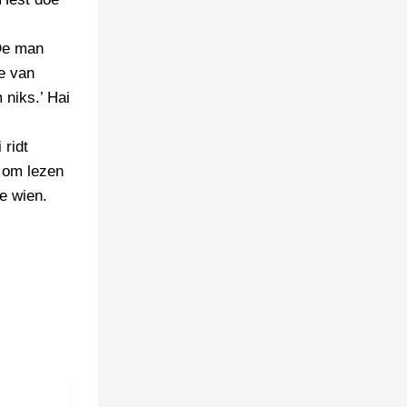
 De man
de van
 niks.’ Hai
 ridt
t om lezen
e wien.