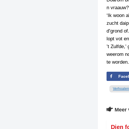
n vraauw?
‘Ik woon a
zucht daip
d’grond of
lopt vot e
’t Zulfde,’
weerom noa
te worden.
Face
Verhoalen
Meer 
Dien f