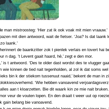
e man mistroosteg: ‘Hier zat ik ook voak mit mien vraauw.’
pazen mit dien antwoord, wait de fietser. ‘Joa? Is dat laank 
 zo laank.’
erinnert de baankzitter zok t pienlek verlais en tovert hai 
ur n dag. ’t Levent gaait haard, hè,’ zegt e den mor.
,’ is t antwoord. ‘Des te older dast wordst des te vlugger gaa
n wie kinnen de tied nait tegenholden, al zol ik dat soms wel
glieks bin k der stiekom tussenuut naaid,’ bekent de man in z
lokkiesoverhemd. ‘Wie hebben vanoavend verjoardagsverz
alles aan t kloarzetten. Bie dit waark kin ze mie nait bruken.
mor veur de vouten lopen. En den draait t weer uut op roezie
k gain belang bie vanoavend.
 k op mien dooie gemak hierhèn lopen, noar de viever tou.