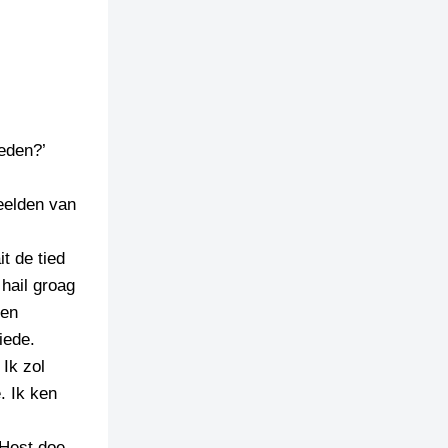
leden?’
beelden van
it de tied
 hail groag
ien
iede.
 Ik zol
. Ik ken
 Hest doe