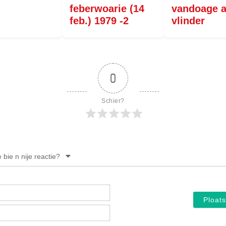
feberwoarie (14
vandoage a
feb.) 1979 -2
vlinder
0
Schier?
e bie n nije reactie?
Noam*
E-
mail*