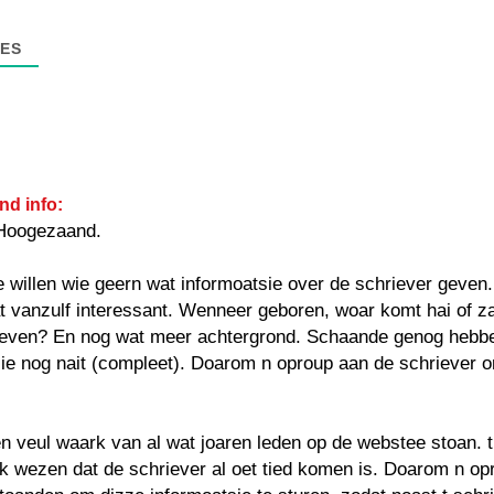
ES
nd info:
Hoogezaand.
e willen wie geern wat informoatsie over de schriever geven
at vanzulf interessant. Wenneer geboren, woar komt hai of za
even? En nog wat meer achtergrond. Schaande genog hebbe
ie nog nait (compleet). Doarom n oproup aan de schriever 
 veul waark van al wat joaren leden op de webstee stoan. t
k wezen dat de schriever al oet tied komen is. Doarom n op