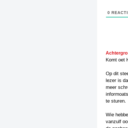
0
REACTI
Achtergro
Komt oet 
Op dit ste
lezer is d
meer schr
informoats
te sturen.
Wie hebben
vanzulf oo