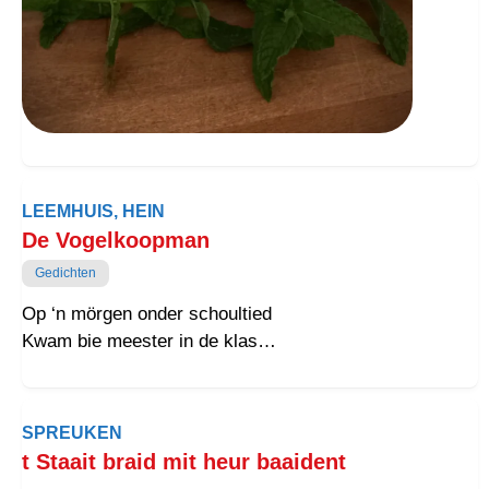
LEEMHUIS, HEIN
De Vogelkoopman
Gedichten
Op ‘n mörgen onder schoultied
Kwam bie meester in de klas
‘n Vogelkoopman mit zien kistje
Woar ‘n zwilkje over was.
SPREUKEN
t Staait braid mit heur baaident