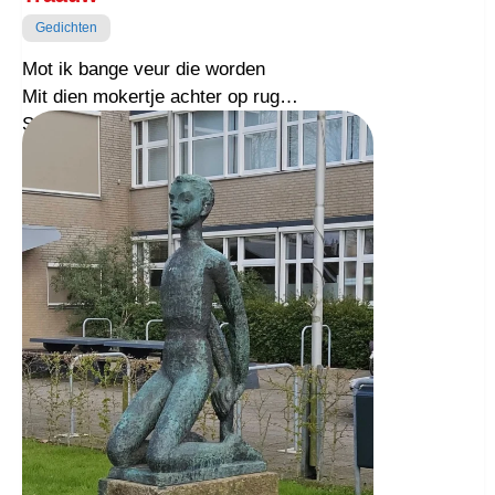
Gedichten
Mot ik bange veur die worden
Mit dien mokertje achter op rug
Steek dien kop nait in een strop
Ik haauw die zo aine weer terug