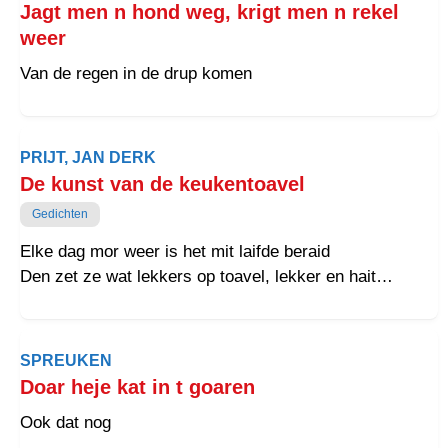
Jagt men n hond weg, krigt men n rekel
weer
Van de regen in de drup komen
PRIJT, JAN DERK
De kunst van de keukentoavel
Gedichten
Elke dag mor weer is het mit laifde beraid
Den zet ze wat lekkers op toavel, lekker en hait
De geur van de kruden, de waarmte dei laidt
Een moaltied dei die troost mit zekerhaid
SPREUKEN
Doar heje kat in t goaren
Ook dat nog