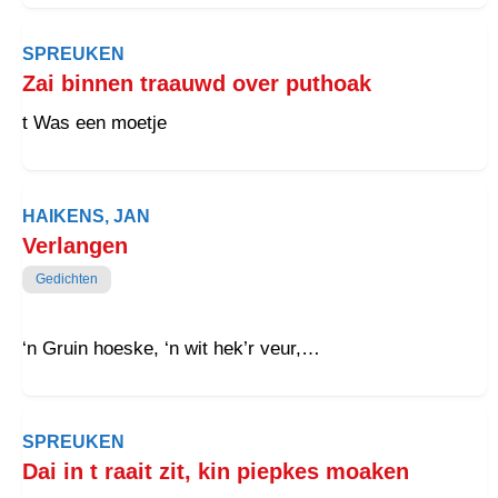
SPREUKEN
Zai binnen traauwd over puthoak
t Was een moetje
HAIKENS, JAN
Verlangen
Gedichten
‘n Gruin hoeske, ‘n wit hek’r veur,
En ‘n toentje met ‘n pad ‘r deur,
Wat goldjebloumen en wat gras,
Ie waiten nait haalf hou mooi dat was.
SPREUKEN
Dai in t raait zit, kin piepkes moaken