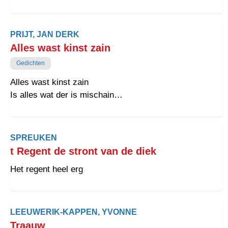
PRIJT, JAN DERK
Alles wast kinst zain
Gedichten
Alles wast kinst zain
Is alles wat der is mischain
De locht, het licht en de valende regen
De wegen dei zoch boegen en bewegen
Gain gehaim dat groter wil wezen
SPREUKEN
Wat veur dien ogen leeft en zweeft
t Regent de stront van de diek
Is wat het moment die geeft
Het regent heel erg
Alles wast kinst zain
Is alles wat der is misschain
En toch gruit in die de ainvoud stil
Meer dan een mens aigenlieks bevatten wil
LEEUWERIK-KAPPEN, YVONNE
Traauw