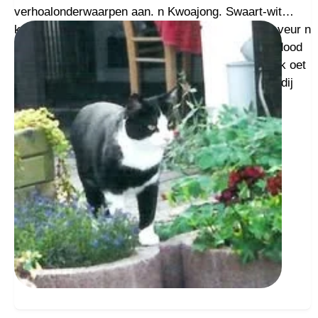
verhoalonderwaarpen aan. n Kwoajong. Swaart-wit
koatertje beleefde van alles en vuil, vrumd genog veur n
katte, overal òf en oet. Zo het hai ais weken veur dood
in stoule legen mit n hazzenkneuzen – weschienlek oet
boom valen, zee daaierndokter – dat wie dochten, dij
redt t nait.