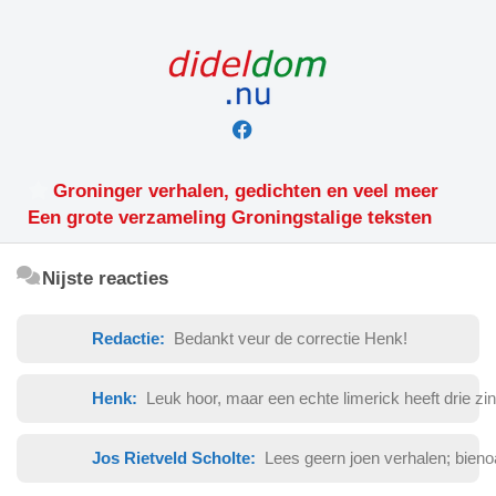
Skip
to
content
Groninger verhalen, gedichten en veel meer
Een grote verzameling Groningstalige teksten
Nijste reacties
Redactie:
Bedankt veur de correctie Henk!
Henk:
Leuk hoor, maar een echte limerick heeft drie zinnen met nege
Jos Rietveld Scholte:
Lees geern joen verhalen; bienoam om dien toal. As k joe.