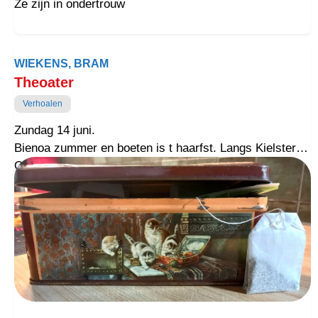
Ze zijn in ondertrouw
WIEKENS, BRAM
Theoater
Verhoalen
Zundag 14 juni.
Bienoa zummer en boeten is t haarfst. Langs Kielster
Ommetje vaalt ons doaglieks op, dat
eerdmantjestoultjes as paddestoulen oet grond
schaaiten.