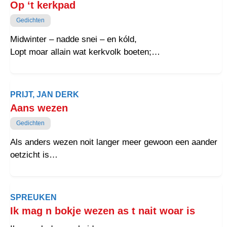
Op ‘t kerkpad
Een spaigel van wat in ons leeft
Gedichten
Een laand dat zoch aan dreumers geeft
Midwinter – nadde snei – en kóld,
Lopt moar allain wat kerkvolk boeten;
Oet ‘t vrundelk kerkje – klain en òld,
Schient helder licht deur smale roeten.
PRIJT, JAN DERK
Aans wezen
Gedichten
Als anders wezen noit langer meer gewoon een aander
oetzicht is
Mor lösroakt van het alledoagse, begunt een nije
geschiedenis
Den wordt het aans van het anders gain schare van wat
SPREUKEN
elk kent
Ik mag n bokje wezen as t nait woar is
Mor een gebeuren op zochzulf, een stilte dei gain aine