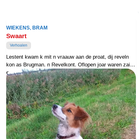
WIEKENS, BRAM
Swaart
Verhoalen
Lestent kwam k mit n vraauw aan de proat, dij reveln
kon as Brugman. n Revelkont. Oflopen joar waren zai
en heur man noar t wandelfestival in Portugal west.