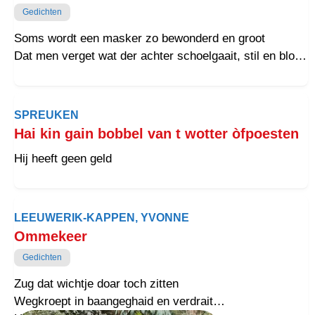
Gedichten
Soms wordt een masker zo bewonderd en groot
Dat men verget wat der achter schoelgaait, stil en bloot
Wel een narcist op een voutstôk blift zetten, keer op
keer
Zugt voak de schoade aan aanderen noit meer
SPREUKEN
Hai kin gain bobbel van t wotter òfpoesten
Hij heeft geen geld
LEEUWERIK-KAPPEN, YVONNE
Ommekeer
Gedichten
Zug dat wichtje doar toch zitten
Wegkroept in baangeghaid en verdrait