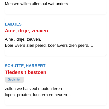
Mensen willen allemaal wat anders
LAIDJES
Aine, drije, zeuven
Aine , drije, zeuven,
Boer Evers zien peerd, boer Evers zien peerd,
Aine drije zeuven, boer Evers zien peerd is dood
En guster was e nog goud gezond,
Nou ligt dat daier al dood op grond.
SCHUTTE, HARBERT
Aine, drije, zeuven,
Tiedens t bestoan
Boer Evers zien peerd is dood.
Gedichten
zullen we hailveul mouten leren
lopen, proaten, luustern en heuren
en zo ook t kwoad negeren
om mit laifde, t leven in te kleuren