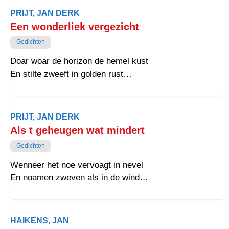
PRIJT, JAN DERK
Een wonderliek vergezicht
Gedichten
Doar woar de horizon de hemel kust
En stilte zweeft in golden rust
Ligt t wonder van de wereld wied mit zekerhaid
Dat wordt vongen in oneindeghaid
Een strepe van licht, een glans van blaauw
PRIJT, JAN DERK
Een verre wolke, een ainzoame daauw
Als t geheugen wat mindert
De verte fluustert zaacht en troag
Gedichten
Een dreum dei op t enne loagt
Gain grenzen hollen het oog meer vast
Wenneer het noe vervoagt in nevel
De tied verdwient, het heden past zoch aan
En noamen zweven als in de wind
Holdt zoch stil en het oetzicht aiweg vast
Blift toch het kind nog in de spaigel
Een plekke dei bie elk en aine past
De jeugd dei zachtjes verder zingt
Een vergezicht is nait allain een beeld
HAIKENS, JAN
Mor wat het haart in stilte dailt