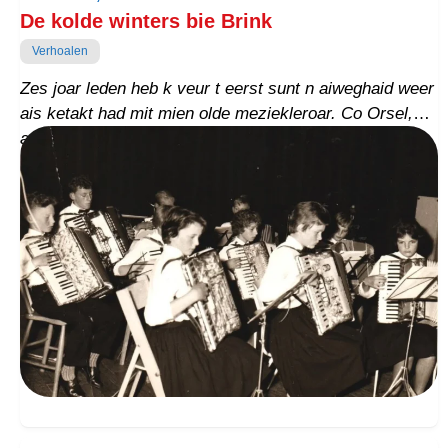
De kolde winters bie Brink
Verhoalen
Zes joar leden heb k veur t eerst sunt n aiweghaid weer
ais ketakt had mit mien olde meziekleroar. Co Orsel,
accordeonmeester. In t witte hoeske, beneden Pekel.
Veur dij gelegenhaid schreef k spesioal veur hom n
persoonlek verhoaltje, hou t ooit, in de zummer van
1960 veur mie begonnen is.