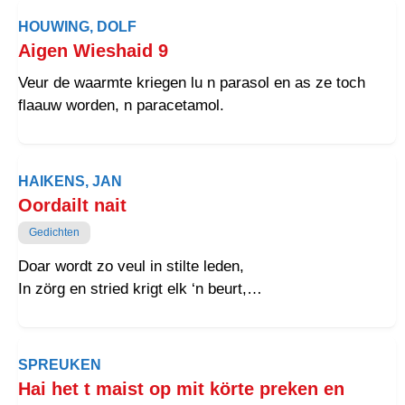
HOUWING, DOLF
Aigen Wieshaid 9
Veur de waarmte kriegen lu n parasol en as ze toch
flaauw worden, n paracetamol.
HAIKENS, JAN
Oordailt nait
Gedichten
Doar wordt zo veul in stilte leden,
In zörg en stried krigt elk ‘n beurt,
Doar wordt zo voak om oetkomst beden,
Woar nooit gain staarf’ling wat van heurt.
SPREUKEN
Hai het t maist op mit körte preken en