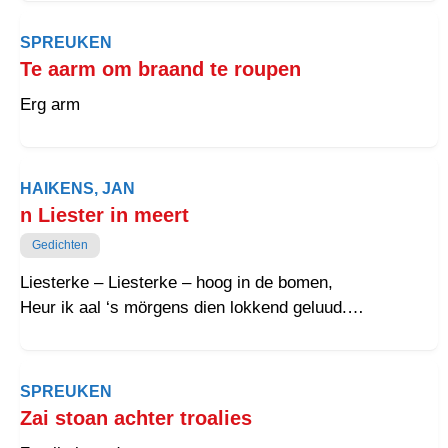
en stoan we minder goud, op de bain
SPREUKEN
Te aarm om braand te roupen
Erg arm
HAIKENS, JAN
n Liester in meert
Gedichten
Liesterke – Liesterke – hoog in de bomen,
Heur ik aal ‘s mörgens dien lokkend geluud.
Ropst aan dien wiefke – en wil ze nait komen ?
-‘t Is nog te vroug om te vrijen – òl guut.
SPREUKEN
Zai stoan achter troalies