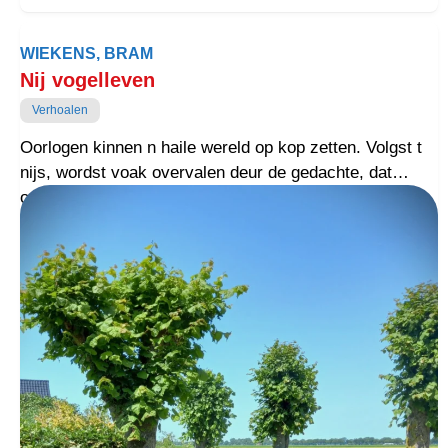
WIEKENS, BRAM
Nij vogelleven
Verhoalen
Oorlogen kinnen n haile wereld op kop zetten. Volgst t
nijs, wordst voak overvalen deur de gedachte, dat
oorlog normoalste zoak van de wereld is. Der binnen
zulvens gounent, dij dervan overtuugd binnen, dat
boudel eerst op en over de kop mout, veurdat der grui
wezen kin.