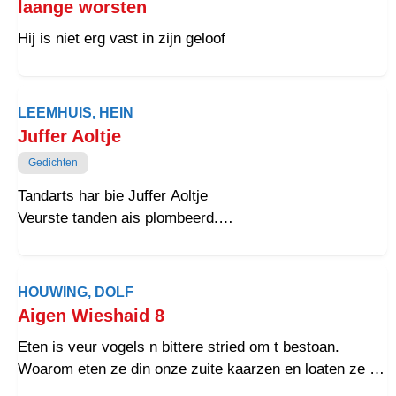
laange worsten
Hij is niet erg vast in zijn geloof
LEEMHUIS, HEIN
Juffer Aoltje
Gedichten
Tandarts har bie Juffer Aoltje
Veurste tanden ais plombeerd.
Deurdat ‘t boren nogal zeer dee
Har ‘t ol of en tou ais reerd.
HOUWING, DOLF
Aigen Wieshaid 8
Eten is veur vogels n bittere stried om t bestoan.
Woarom eten ze din onze zuite kaarzen en loaten ze de
bitteren hangen?