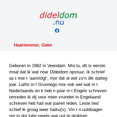
Skip
to
content
Haarlemmer, Geke
Geboren in 1962 in Veendam. Moi lu, dit is eerste
moal dat ik wat noar Dideldom opstuur. Ik schrief
as t mie t ‘aanvlogt’, mor dat al wel zo’n dik datteg
joar. Laifst in t Grunnegs mor ook wel wat in t
Nederlaands en k heb n poar in t Engels schreven
omreden ik dij veur mien vrunden in Engelaand
schreven heb hail wat joaren leden. Leste tied
schief ik groag weer haiku(s). Vin t n uutdoagen
om in drij lutje regels wat uut te drokken