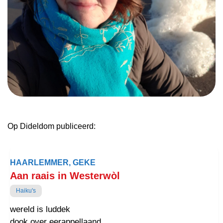
Op Dideldom publiceerd:
HAARLEMMER, GEKE
Aan raais in Westerwòl
Haiku's
wereld is luddek
dook over eerappellaand