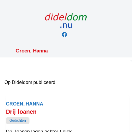
Skip
to
content
Groen, Hanna
Op Dideldom publiceerd:
GROEN, HANNA
Drij loanen
Gedichten
Drij Ioanen lagen achter t diek,