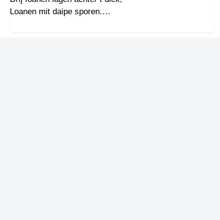
Loanen mit daipe sporen.
Dij er woonden wazzen echt nait riek,
elke dag mozzen zai t weer zain te kloaren.
De gezinnen wazzen kinderriek,
van t haarde arbaid in t veen veule bloaren.
Zo was dat doar in t veen achter t diek,
sjouwen mit törf op heur koaren,
oaf en tou eem de rugge liek.
T Lieskemeer, t veen, kenst allaint nog van verhoaln,
‘ t werd aal mit de grond moakt liek.