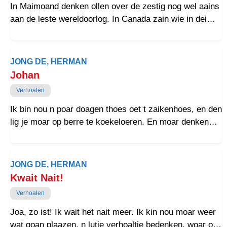
emigroatie op gang. Amerikoa was het land van de
In Maimoand denken ollen over de zestig nog wel aains
toukomst. Doar gruiden de dollars tussen
aan de leste wereldoorlog. In Canada zain wie in dei
goldjebloumen. Voak kwam t anders oet.
moand oorlogsfilms en documentaries op beeldbuis.
Sommige olle soldoaten trekken noar Europa: willlen
nog wel ains weer zain woar ze vochten hebben en
JONG DE, HERMAN
woar hur kameroaden sneuvelt binnen.
Johan
Verhoalen
Ik bin nou n poar doagen thoes oet t zaikenhoes, en den
lig je moar op berre te koekeloeren. En moar denken
over vrouger. Dat wordt zo as je rondom de zeuventig
binnen. t Mooiste is dat je joe aal meer in kop hoalen.
Net of de hengsels van het deurke van joen
JONG DE, HERMAN
onderbewusthaid vannijs smeert binnen. Zo docht ik
Kwait Nait!
inains aan Johan. Hai was rooms, ik geriffermeert, en
Verhoalen
wie zaten in eerste klas van n openboare HBS. We
woonden in dezulfde stroate en wachtten op elkoar as
Joa, zo ist! Ik wait het nait meer. Ik kin nou moar weer
we noar schoule gingen.
wat goan plaazen, n lutje verhoaltje bedenken, woar of