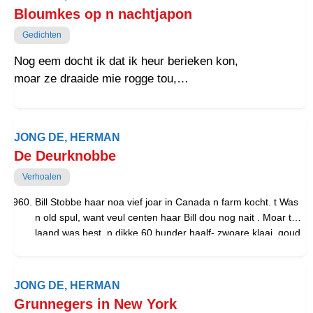
de martiale figuur van generoal Brock. Zo’n tien
Bloumkes op n nachtjapon
kilometer verder staait Brock University. Zulf heb ik
Gedichten
woont aan Brock Street.
Dus, dei Brock, dat is mie wel n kereltje west.
Nog eem docht ik dat ik heur berieken kon,
moar ze draaide mie rogge tou,
en ik draaide t schemerlampie oet.
Nog eem zag ik de verblaikte bloumen
van heur nachtjapon,
JONG DE, HERMAN
Joaren laang elke weeke in wasmachien.
De Deurknobbe
En in dij joaren har ook onze laifde,
Verhoalen
eerst zo daip en innig,
kleur verloorn.
Bill Stobbe haar noa vief joar in Canada n farm kocht. t Was
n old spul, want veul centen haar Bill dou nog nait . Moar t
laand was best, n dikke 60 bunder haalf- zwoare klaai, goud
veur mais en tarwe. t Hoes zag der oarig schier oet, moar de
‘barn’ ston op invaaln, grieze verweerde planken, zoals je dat
zo veul zain in Canada. Bill was n swieneboer, want in dei
JONG DE, HERMAN
tied brochten swienen flink wat geld op en doar ging t hom
Grunnegers in New York
om. Boven de swienestaal was n heuzolder vol stropakken