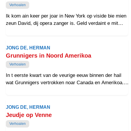
en n roemte veur machinen. Mor de tractor duurde Bill doar
Verhoalen
nait in rieden want hai vertraauwde de planken vlouer nait.
Ik kom ain keer per joar in New York op viside bie mien
zeun David, dij opera zanger is. Geld verdaint e mit
computers, doar is e slim goud in.
JONG DE, HERMAN
Grunnigers in Noord Amerikoa
Verhoalen
In t eerste kwart van de veurige eeuw binnen der hail
wat Grunnigers vertrokken noar Canada en Amerikoa.
Om reden dat de landbouwmachiens in de ploats
kwamen van de staarke aarms van landarbaiders. In de
provincie Grunnen waren der nait veul febrieken woar
JONG DE, HERMAN
waarkloze landarbaiders zich nutteg moaken konnen,
Jeudje op Venne
behaalve de strokarton en eerdappelmeelfebrieken bie
Verhoalen
Pekel en Hoogezand din, en zodounde kwam de