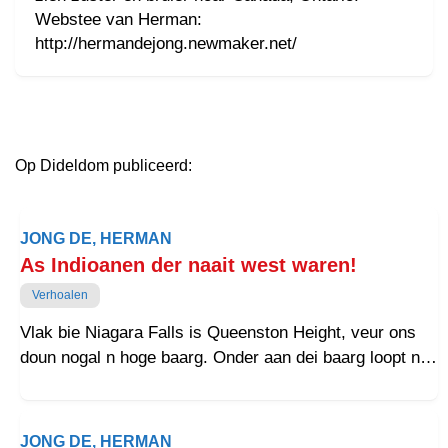
Webstee van Herman:
http://hermandejong.newmaker.net/
Op Dideldom publiceerd:
JONG DE, HERMAN
As Indioanen der naait west waren!
Verhoalen
Vlak bie Niagara Falls is Queenston Height, veur ons
doun nogal n hoge baarg. Onder aan dei baarg loopt n
stroat bie de Niagara River laangs en aan de andere
kaande van de rivier ligt Amerikoa. Boven op dei baarg
stait n monument, n laange stainen vinger mit bovenop
JONG DE, HERMAN