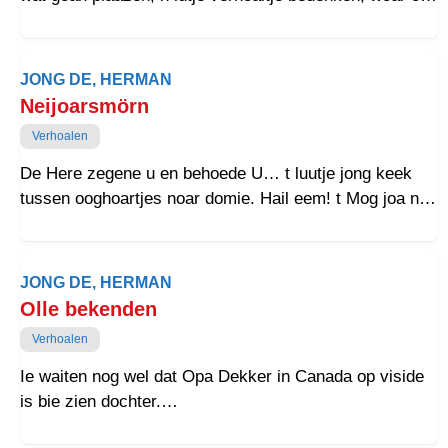
nait woar gebeurd in mien leven of dat van n aander,
moar wat schaait je der mit op in dizze haibels beroerde
tied?
JONG DE, HERMAN
Neijoarsmörn
Verhoalen
De Here zegene u en behoede U… t luutje jong keek
tussen ooghoartjes noar domie. Hail eem! t Mog joa nait
om ogen hailemoal open te doun. Moar dit was joa moar
n schietgebedje en kerk ging joa zowat oet. Domie har
arms omhoog en wuifde n beetje… net als Jezus op de
JONG DE, HERMAN
wolken in de kinderbiebel. Dat was t mooiste ploatje in
Olle bekenden
Biebel…
Verhoalen
Ie waiten nog wel dat Opa Dekker in Canada op viside
is bie zien dochter.
Opa Dekker kwam weer thoes oet t zaikenhoes. Martje,