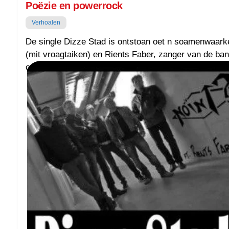
Poëzie en powerrock
TIEDSCHRIFT
Verhoalen
KREUZE
De single Dizze Stad is ontstoan oet n soamenwaar
TENEEL
(mit vroagtaiken) en Rients Faber, zanger van de ba
oetainlopende muzikoale achtergronden n moal bie nk
VERHOALEN