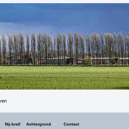
even
Nij-braif
Achtergrond
Contact