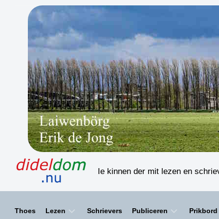
Skip
to
content
Ie kinnen der mit lezen en schri
Thoes
Lezen
Schrievers
Publiceren
Prikbord