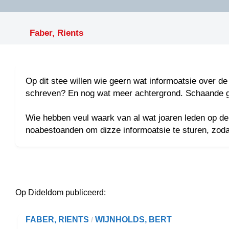
LITERATUUR
OPSTUREN
GEDICHTEN
Faber, Rients
OVEREG
SPELLENSCONTROLE
HAIKU’S
BIENOAMEN
SCHRIEFREGELS
LAIDJES
LAIDTEKSTEN
Op dit stee willen wie geern wat informoatsie over de
LEGENDEN
LIMERICKS
schreven? En nog wat meer achtergrond. Schaande gen
RECEPTEN
LUUSTERN
Wie hebben veul waark van al wat joaren leden op de
noabestoanden om dizze informoatsie te sturen, zoda
SPREUKEN
SCHRIEFWEDST
2024
VEURDRACHTE
SCHRIEFWEDST
2025
Op Dideldom publiceerd:
SCHRIEFWEDST
2026
FABER, RIENTS
WIJNHOLDS, BERT
/
STRIPS