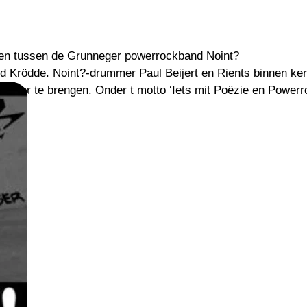
PERSBERICHT
FOTO’S
ken tussen de Grunneger powerrockband Noint?
nd Krödde. Noint?-drummer Paul Beijert en Rients binnen ken
ander te brengen. Onder t motto ‘Iets mit Poëzie en Powerr