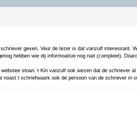
DIDELDOM.COM
KREUZE
JOEN
HORIZON
 schriever geven. Veur de lezer is dat vanzulf interessant.
og hebben wie dij informoatsie nog nait (compleet). Doaro
PAZZIPANTEN
 webstee stoan. t Kin vanzulf ook wezen dat de schriever al
t noast t schriefwaark ook de persoon van de schriever in o
RIED
FLYER
N
INZENDENS
RIED
FLYER
PERSBERICHT
INZENDENS
RIED
SCHRIEFWEDSTRIED
2026
JURYRAPPORT
FLYER