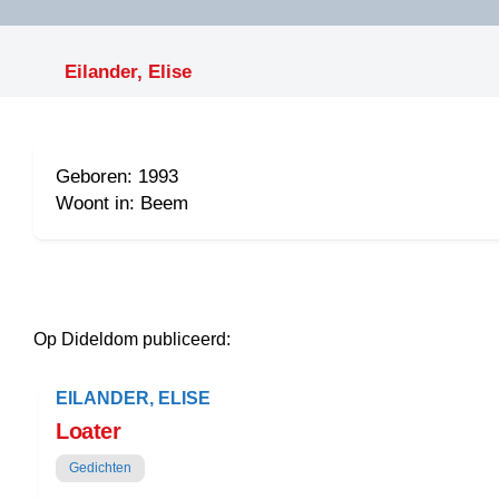
LITERATUUR
OPSTUREN
GEDICHTEN
Eilander, Elise
OVEREG
SPELLENSCONTROLE
HAIKU’S
BIENOAMEN
SCHRIEFREGELS
LAIDJES
LAIDTEKSTEN
Geboren: 1993
LEGENDEN
LIMERICKS
Woont in: Beem
RECEPTEN
LUUSTERN
SPREUKEN
SCHRIEFWEDST
2024
VEURDRACHTE
Op Dideldom publiceerd:
SCHRIEFWEDST
2025
EILANDER, ELISE
SCHRIEFWEDST
Loater
2026
Gedichten
STRIPS