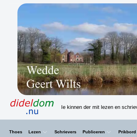
Skip
to
content
Ie kinnen der mit lezen en schri
Thoes
Lezen
Schrievers
Publiceren
Prikbord