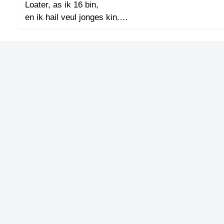
Loater, as ik 16 bin,
en ik hail veul jonges kin.
TIEDSCHRIFT
KREUZE
Din zol ik groag es oet willen goan,
mit jonges dij mie wol zain stoan.
TENEEL
VERHOALEN