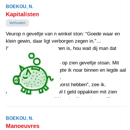
BOEKOU, N.
Kapitalisten
Verhoalen
Veurop n geveltje van n winkel ston: “Goede waar en
klein gewin, daar ligt verborgen zegen in.”
Ik docht: “As dat verborgen is, hou wait dij man dat
dìn?”
Sloager Telkamp aar niks op zien geveltje stoan. Mit
twij centen op buutse stapte ik noar binnen en legde aal
mien geld op teunbaanke.
“k Wil wel eem n plakje worst hebben”, zee ik.
Hai snidt n plakje of en wil t geld oppakken mit zien
vette vingers en zegt: “Woar is dij aandre cent?”
Ik zee, en ik wees eem: “Noast dije…” “Nee, hè, hè, n
plakje worst is drij centen!” zee e.
BOEKOU, N.
“Snie der mor n stokje of!” zee ik. Hai keek wat vaals
Manoeuvres
en zee: “Wat mot ik doar dìn mit doun, vertel mie dat