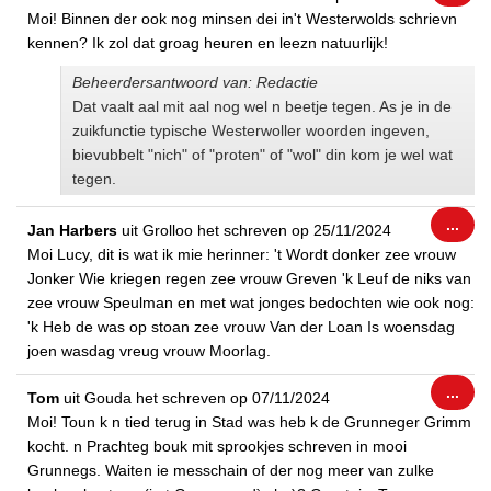
dez
Moi! Binnen der ook nog minsen dei in't Westerwolds schrievn
met
kennen? Ik zol dat groag heuren en leezn natuurlijk!
Beheerdersantwoord van: Redactie
Dat vaalt aal mit aal nog wel n beetje tegen. As je in de
zuikfunctie typische Westerwoller woorden ingeven,
bievubbelt "nich" of "proten" of "wol" din kom je wel wat
tegen.
Wiss
...
Jan Harbers
uit
Grolloo
het schreven op
25/11/2024
dez
Moi Lucy, dit is wat ik mie herinner: 't Wordt donker zee vrouw
met
Jonker Wie kriegen regen zee vrouw Greven 'k Leuf de niks van
zee vrouw Speulman en met wat jonges bedochten wie ook nog:
'k Heb de was op stoan zee vrouw Van der Loan Is woensdag
joen wasdag vreug vrouw Moorlag.
Wiss
...
Tom
uit
Gouda
het schreven op
07/11/2024
dez
Moi! Toun k n tied terug in Stad was heb k de Grunneger Grimm
met
kocht. n Prachteg bouk mit sprookjes schreven in mooi
Grunnegs. Waiten ie messchain of der nog meer van zulke