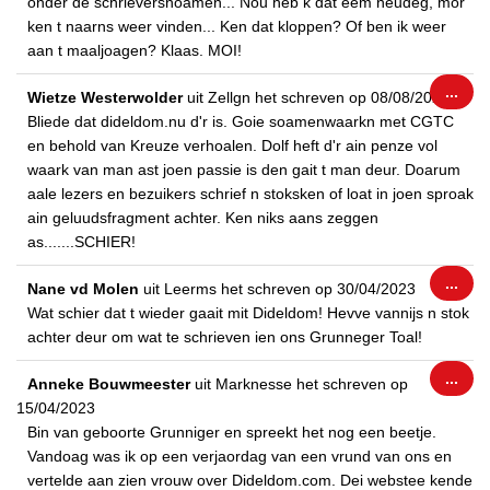
onder de schrieversnoamen... Nou heb k dat eem neudeg, mor
ken t naarns weer vinden... Ken dat kloppen? Of ben ik weer
aan t maaljoagen? Klaas. MOI!
Wiss
...
Wietze Westerwolder
uit
Zellgn
het schreven op
08/08/2023
dez
Bliede dat dideldom.nu d'r is. Goie soamenwaarkn met CGTC
met
en behold van Kreuze verhoalen. Dolf heft d'r ain penze vol
waark van man ast joen passie is den gait t man deur. Doarum
aale lezers en bezuikers schrief n stoksken of loat in joen sproak
ain geluudsfragment achter. Ken niks aans zeggen
as.......SCHIER!
Wiss
...
Nane vd Molen
uit
Leerms
het schreven op
30/04/2023
dez
Wat schier dat t wieder gaait mit Dideldom! Hevve vannijs n stok
met
achter deur om wat te schrieven ien ons Grunneger Toal!
Wiss
...
Anneke Bouwmeester
uit
Marknesse
het schreven op
dez
15/04/2023
met
Bin van geboorte Grunniger en spreekt het nog een beetje.
Vandoag was ik op een verjaordag van een vrund van ons en
vertelde aan zien vrouw over Dideldom.com. Dei webstee kende