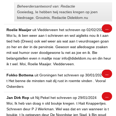
Beheerdersantwoord van: Redactie
Goeiedag, Ie hebben twij reacties kregen op joen
biedroage. Groutnis, Redactie Dideldom.nu
Wiss
...
Roelie Maaijer
uit
Vledderveen
het schreven op
02/02/2024
dez
Moi lu, ik ben weer aan t schrieven en wol aiglieks nou ik t aan
met
tied heb (Drees) ook wel weer ais wat aan t veurdroagen goan
zo her en der in de pervinsie. Gewoon wat alledoagse zoaken
mit wat humor over doodgewone lu net as joe en ik. Bie
belangstellen even n mailtje noar info@dideldom.nu en din heur
ik t wel. Moi, Roelie Maaijer. Vledderveen.
Wiss
...
Fokko Bottema
uit
Groningen
het schreven op
30/01/2024
dez
t Het benne de minsten nait dij rust in roemte vinden . Vooral
met
Oskerders
Wiss
...
Jan Dirk Rop
uit
Nij Pekel
het schreven op
29/01/2024
dez
Moi, Ik heb van doag n old boukje kregen. t Hait Knappertjes.
met
Schreven deur P J Werkman. Wel was dat en van wanneer is t
boukje. t Is oetgeven deur De Noordstar ien Stad. k Bin goud