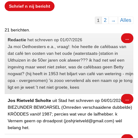
Navigatie
2
→
Alles
1
door
21 berichten.
de
Wiss
...
Redactie
het schreven op
01/07/2026
gastenboek-
dez
Ja moi Oethoesters e.a., vraag!: hóe heette de cafébaas van
lijst
met
dat café ten oosten van het oude (waterstaats-)station in
Uithuizen in de 50er jaren ook alweer??? ik had net wel een
ingeving maar weet niet zeker, was de cafébaas geen Betty
nogwat? (hij heeft in 1953 het biljart van café van wetering - mijn
opa - overgenomen) 'is zooo vervelend als een naam op je tong
ligt en je weet 't net niet groete, kees
Wiss
...
Jos Rietveld Scholte
uit
Stad
het schreven op
04/01/2026
dez
BIEZUNDER BEWOARSEL (Omreden verschaaidene dubbelde)
met
KRÖDDES vanòf 1987; percies wat veur de laifhebber. k
Vernem geern op droadpost (joshjrietveld@gmail.com) wèl
belang het.