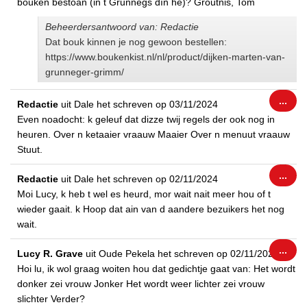
bouken bestoan (in t Grunnegs dìn he)? Groutnis, Tom
Beheerdersantwoord van: Redactie
Dat bouk kinnen je nog gewoon bestellen:
https://www.boukenkist.nl/nl/product/dijken-marten-van-
grunneger-grimm/
Wiss
...
Redactie
uit
Dale
het schreven op
03/11/2024
dez
Even noadocht: k geleuf dat dizze twij regels der ook nog in
met
heuren. Over n ketaaier vraauw Maaier Over n menuut vraauw
Stuut.
Wiss
...
Redactie
uit
Dale
het schreven op
02/11/2024
dez
Moi Lucy, k heb t wel es heurd, mor wait nait meer hou of t
met
wieder gaait. k Hoop dat ain van d aandere bezuikers het nog
wait.
Wiss
...
Lucy R. Grave
uit
Oude Pekela
het schreven op
02/11/2024
dez
Hoi lu, ik wol graag woiten hou dat gedichtje gaat van: Het wordt
met
donker zei vrouw Jonker Het wordt weer lichter zei vrouw
slichter Verder?