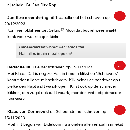
nijsgierig. Gr. Jan Dirk Rop
Wiss
...
Jan Elze meendering
uit
Troapelknoal
het schreven op
dez
29/12/2023
met
Kom van oldsheer oet Selgn.👌 Mooi dat bourel weer waakt
kenk weer wat receptn kiekn
Beheerdersantwoord van: Redactie
Nait alles in ain moal opeten!
Wiss
...
Redactie
uit
Dale
het schreven op
15/11/2023
dez
Moi Klaas! Dat is nog zo. As t in t menu klikst op "Schrievers"
met
komt t der n lieste mit schrievers. Klik achter de schriever op t
pielke den klapt aal t waark open. Kinst ook op de schriever
klikken, den zugst ook aal t waark, mor den wat oetgebraaider.
Snapste?
Wiss
...
Klaas van Zonneveld
uit
Scheemde
het schreven op
dez
15/11/2023
met
Moi! In t begun van Dideldom nu stonden alle verhoal n in tekst