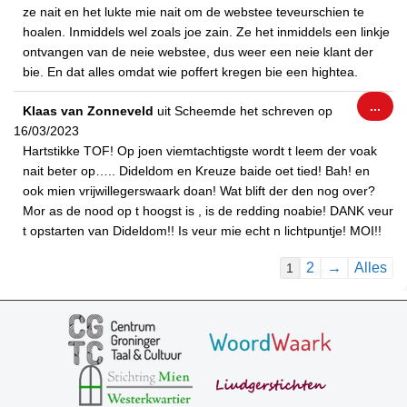
ze nait en het lukte mie nait om de webstee teveurschien te
hoalen. Inmiddels wel zoals joe zain. Ze het inmiddels een linkje
ontvangen van de neie webstee, dus weer een neie klant der
bie. En dat alles omdat wie poffert kregen bie een hightea.
Wiss
...
Klaas van Zonneveld
uit
Scheemde
het schreven op
dez
16/03/2023
met
Hartstikke TOF! Op joen viemtachtigste wordt t leem der voak
nait beter op….. Dideldom en Kreuze baide oet tied! Bah! en
ook mien vrijwillegerswaark doan! Wat blift der den nog over?
Mor as de nood op t hoogst is , is de redding noabie! DANK veur
t opstarten van Dideldom!! Is veur mie echt n lichtpuntje! MOI!!
Navigatie
2
→
Alles
1
door
de
gastenboek-
lijst