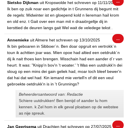
Wiss
...
Sietsko Dijkman
uit
Kropswolde
het schreven op
11/11/2025
dez
Ik ben op zuik noar een gedichtje in t Grunnens dij begunt mit
met
de regels: Midwinter ist en gloepend kold n liereman hail krom
en old enz. t Gait over een man mit n draaiörgeltje dij in
kersttied de deuren langs gait Wel wait de veledege tekst .
Wiss
...
Annemieke
uit
Almere
het schreven op
13/10/2025
dez
Ik bin geboaren in Sibboer´n. Ben doar opgruit en vertrokk´n
met
toun ik achttien joar was. Mien opoe had altied een oetdrukk´n
dij ik nait thoes ken brengen. Misschain had een aander d´r van
heurt. It was: "Knipp'n bov'n 't woater.' 't Was een uutdrukk'n dei
sloug op een mins dei gain geliek had, moar toch bleef bewer'n
dat hai dat wel had. Kin iemand mie vertell'n of dit een veul
gebroekte oetdrukk'n is in 't Grunnings?
Beheerdersantwoord van: Redactie
Schiere uutdrukken! Ben benijd of aander lu hom
kennen. k Zel hom in elk geval ploatsen op de webstee
as nije spreuk.
Wiss
...
Jan Geertsema
uit
Drachten
het schreven op
27/07/2025